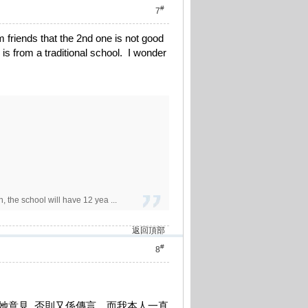
#
7
 friends that the 2nd one is not good
s from a traditional school. I wonder
 the school will have 12 yea ...
返回頂部
#
8
她意見, 否則又係傳言。而我本人一直