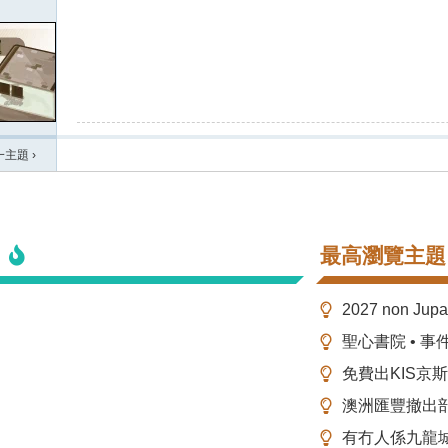
一主題
›
最高瀏覽主題
2027 non Ju
聖心書院 • 事
免費出KIS京
澳洲匯豐撤出
有冇人係九龍