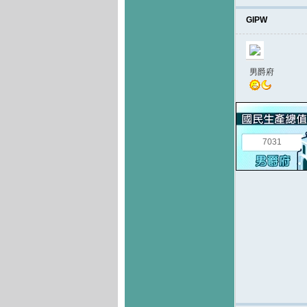
GIPW
男爵府
7031