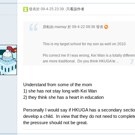
發表於 09-4-25 23:39
|
只看該作者
原帖由
mamay
於 09-4-22 09:36 發表
This is my target school for my son as well on 2010.
Pls correct me if I was wrong, Kei Wan is a totally dif
are more traditional. Do you think HKUGA te ...
Understand from some of the mom
1) she has not stay long with Kei Wan
2) they think she has a heart in education
Personally I would say if HKUGA has a secondary section
develop a child. In view that they do not need to complet
the pressure should not be great.