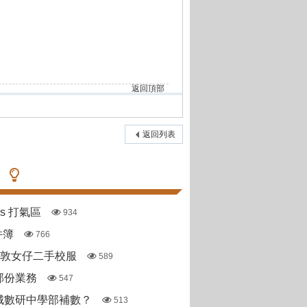
返回頂部
返回列表
pas 打氣區
934
件簿
766
斯敦女仔二手校服
589
部份業務
547
城數研中學部補數？
513