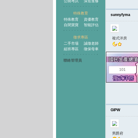
公開考試
深造進修
特殊教育
sunnyfyma
特殊教育
資優教育
自閉寶寶
智能評估
徵求專區
複式洋房
二手市場
誠徵老師
組班專區
徵保母車
聯絡管理員
101
GIPW
男爵府