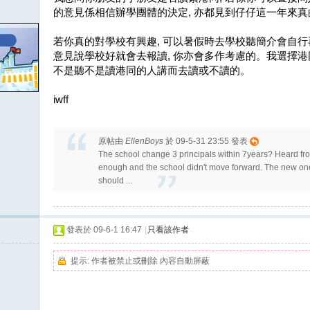
的意見係相信辦學團體的決定, 亦都見到仔仔這一年來真
若你真的對學校有興趣, 可以暑假時去學校聽簡介會自
意見說學校好就會去報讀, 你亦會多作考慮的。我選擇港
不是聽不是讀港同的人講而去讀或不讀的。
iwff
原帖由
EllenBoys
於 09-5-31 23:55 發表
The school change 3 principals within 7years? Heard fro
enough and the school didn't move forward. The new one i
should ...
發表於 09-6-1 16:47
|
只看該作者
提示:
作者被禁止或刪除 內容自動屏蔽