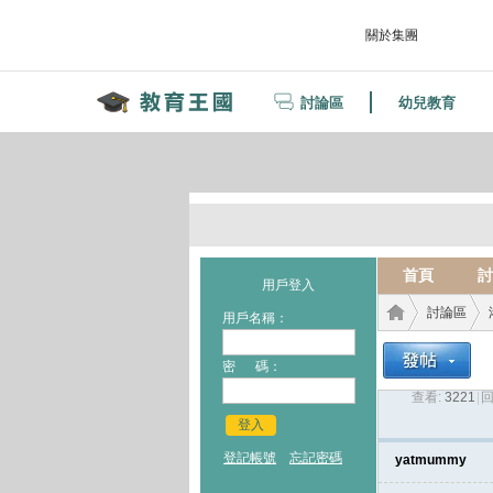
關於集團
討論區
幼兒教育
首頁
討
用戶登入
討論區
用戶名稱：
密 碼：
查看:
3221
|
回
教育
›
›
登入
登記帳號
忘記密碼
yatmummy