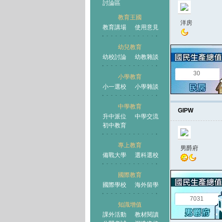
討論區
教育王國
洋房
教育講場
使用意見
幼兒教育
幼校討論
幼教雜談
王國
30
小學教育
小一選校
小學雜談
中學教育
GIPW
升中派位
中學交流
初中教育
專上教育
男爵府
備戰大學
選科選校
國際教育
國際學校
海外留學
7031
知識增值
課外活動
教材閱讀