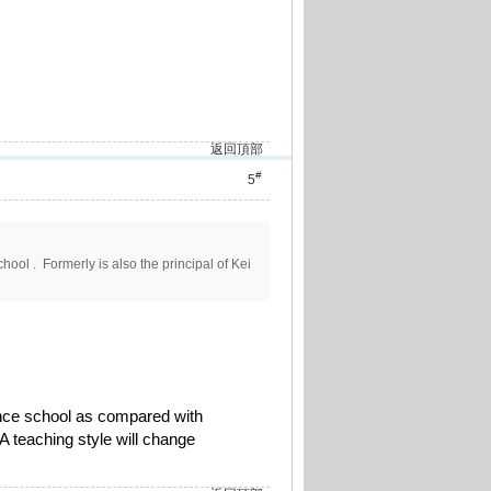
返回頂部
#
5
ol . Formerly is also the principal of Kei
rence school as compared with
teaching style will change