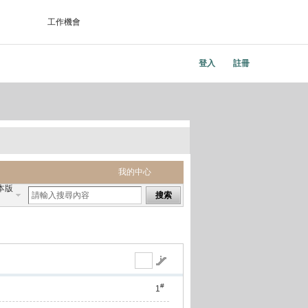
工作機會
登入
註冊
我的中心
本版
搜索
#
1