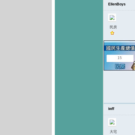
EllenBoys
民房
15
iwff
大宅