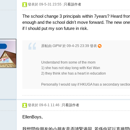
發表於 09-5-31 23:55
|
只看該作者
The school change 3 principals within 7years? Heard from
enough and the school didn't move forward. The new one i
if I should put my son future in risk.
原帖由
GIPW
於 09-4-25 23:39 發表
Understand from some of the mom
1) she has not stay long with Kei Wan
2) they think she has a heart in education
Personally I would say if HKUGA has a secondary section,
發表於 09-6-1 11:46
|
只看該作者
EllenBoys,
我想問你朋友的小朋友是否讀緊港同, 若係你可以直接問