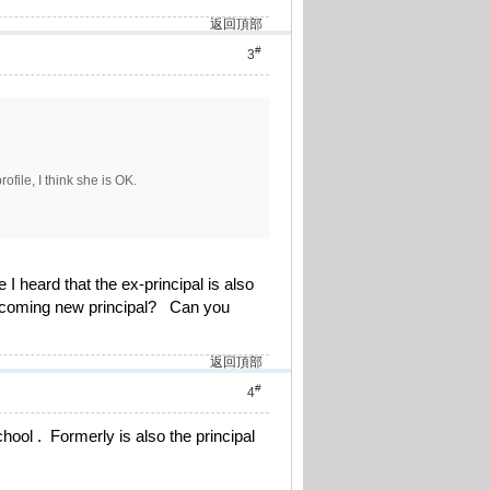
返回頂部
#
3
ofile, I think she is OK.
 I heard that the ex-principal is also
he coming new principal? Can you
返回頂部
#
4
ol . Formerly is also the principal