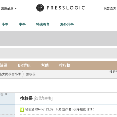
集團品牌
廣告查詢
小學
中學
特殊教育
海外升學
論區
BK群組
幫助
排行榜
搜尋
港大同學會小學
換校長
覆:
8
›
換校長
[複製鏈接]
發表於 09-4-7 13:09
|
只看該作者
|
倒序瀏覽
|
打印