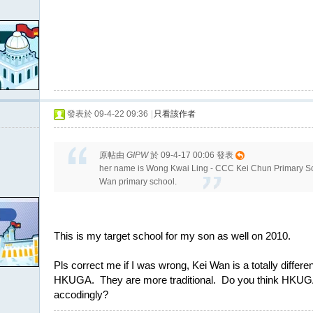
發表於 09-4-22 09:36
|
只看該作者
原帖由
GIPW
於 09-4-17 00:06 發表
her name is Wong Kwai Ling - CCC Kei Chun Primary Scho
Wan primary school.
This is my target school for my son as well on 2010.
Pls correct me if I was wrong, Kei Wan is a totally diffe
HKUGA. They are more traditional. Do you think HKUGA 
accodingly?