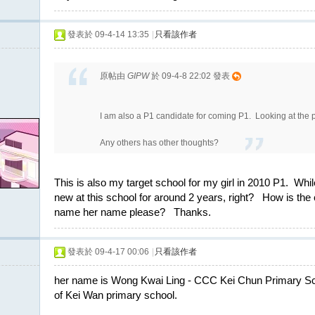
發表於 09-4-14 13:35
|
只看該作者
原帖由
GIPW
於 09-4-8 22:02 發表
I am also a P1 candidate for coming P1. Looking at the pr
Any others has other thoughts?
This is also my target school for my girl in 2010 P1. While
new at this school for around 2 years, right? How is t
name her name please? Thanks.
發表於 09-4-17 00:06
|
只看該作者
her name is Wong Kwai Ling - CCC Kei Chun Primary Scho
of Kei Wan primary school.