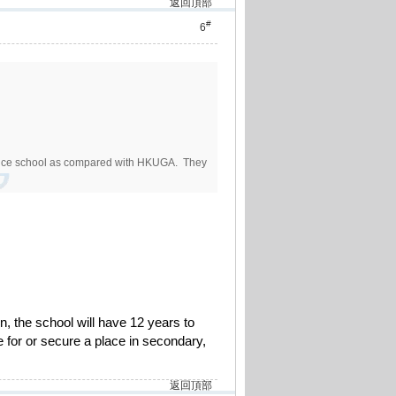
返回頂部
#
6
ference school as compared with HKUGA. They
, the school will have 12 years to
e for or secure a place in secondary,
返回頂部