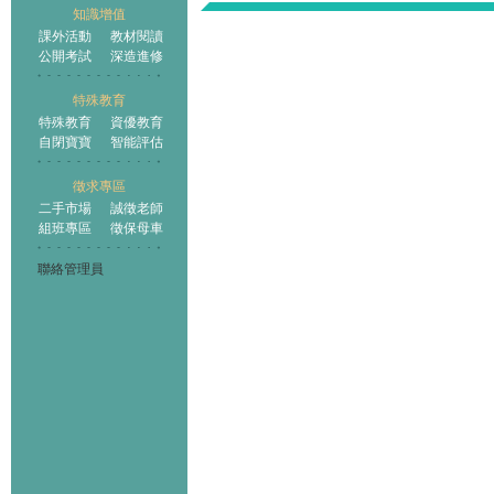
知識增值
課外活動
教材閱讀
公開考試
深造進修
特殊教育
特殊教育
資優教育
自閉寶寶
智能評估
徵求專區
二手市場
誠徵老師
組班專區
徵保母車
聯絡管理員