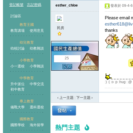
登記帳號
忘記密碼
esther_chloe
發表於 09-4-6 
討論區
Please email m
esther618@liv
教育王國
民房
thanks
教育講場
使用意見
幼兒教育
幼校討論
幼教雜談
王國
25
小學教育
小一選校
小學雜談
中學教育
:) :( :o :p :hug: :@
升中派位
中學交流
初中教育
‹ 上一主題
|
下一主題
›
專上教育
備戰大學
選科選校
國際教育
國際學校
海外留學
熱門主題