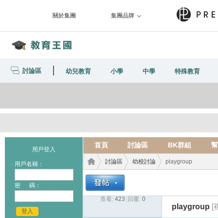
關於集團
集團品牌
討論區
幼兒教育
小學
中學
特殊教育
首頁
討論區
BK群組
幫
用戶登入
討論區
幼校討論
playgroup
用戶名稱：
密 碼：
查看:
423
|
回覆:
0
教育
›
›
›
playgroup
[
登入