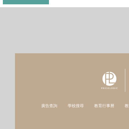
廣告查詢
學校搜尋
教育行事曆
教