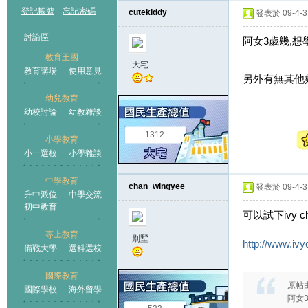
登記帳號
忘記密碼
cutekiddy
發表於 09-4-3 
討論區
阿女3歲幾,想學
教育王國
大宅
教育講場
使用意見
另外有無其他好
幼兒教育
幼校討論
幼教雜談
王國
1312
小學教育
小一選校
小學雜談
中學教育
chan_wingyee
發表於 09-4-3 
升中派位
中學交流
初中教育
可以試下ivy c
專上教育
別墅
http://www.ivy
備戰大學
選科選校
國際教育
原帖
國際學校
海外留學
阿女3