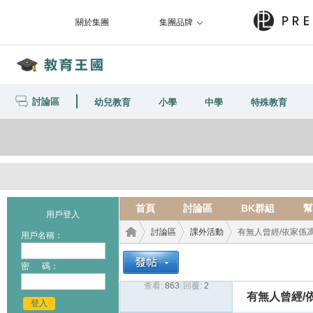
關於集團
集團品牌
討論區
幼兒教育
小學
中學
特殊教育
首頁
討論區
BK群組
幫
用戶登入
討論區
課外活動
有無人曾經/依家係馮家
用戶名稱：
密 碼：
查看:
863
|
回覆:
2
教育
›
›
›
有無人曾經/
登入