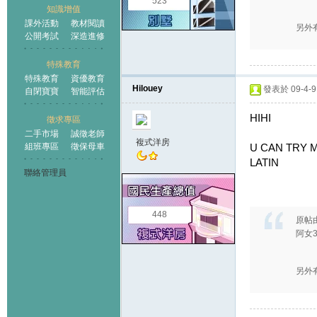
523
知識增值
課外活動
教材閱讀
另外有
公開考試
深造進修
特殊教育
特殊教育
資優教育
Hilouey
發表於 09-4-9 
自閉寶寶
智能評估
HIHI
徵求專區
二手市場
誠徵老師
複式洋房
組班專區
徵保母車
U CAN TRY 
LATIN
聯絡管理員
448
原帖
阿女3
另外有