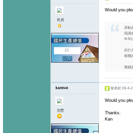
Would you pl
民房
原帖
我識
年年
21
佢打
都幾
幾錢
kantsoi
發表於 09-4-23
Would you ple
別墅
Thanks.
Kan