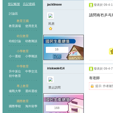
登記帳號
忘記密碼
jacklinsee
發表於 09-4-1 
討論區
請問有冇乒乓
教育王國
民房
教育講場
使用意見
幼兒教育
幼校討論
幼教雜談
王國
16
小學教育
小一選校
小學雜談
中學教育
iriskwok414
發表於 09-4-7 
升中派位
中學交流
初中教育
有老師
專上教育
提示:
作者被
禁止訪問
備戰大學
選科選校
國際教育
國際學校
海外留學
168