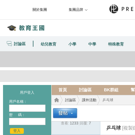
關於集團
集團品牌
討論區
幼兒教育
小學
中學
特殊教育
首頁
討論區
BK群組
幫
用戶登入
討論區
課外活動
乒乓球
用戶名稱：
密 碼：
查看:
1233
|
回覆:
7
教育
›
›
›
乒乓球
[複製
登入