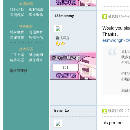
知識增值
課外活動
教材閱讀
公開考試
深造進修
123mommy
發表於 09-4-21
特殊教育
Would you ple
特殊教育
資優教育
Thanks.
自閉寶寶
智能評估
複式洋房
esmwonghk@y
徵求專區
原帖
二手市場
誠徵老師
我識
組班專區
徵保母車
年年
151
聯絡管理員
佢打
都幾
幾錢
Irene_Lo
發表於 09-4-22
pls pm me.