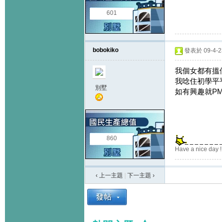
601
bobokiko
發表於 09-4-23
我個女都有搵
我唸住初學平平地
別墅
如有興趣就PM
860
Have a nice day !
‹ 上一主題
|
下一主題
›