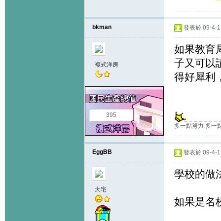
bkman
發表於 09-4-1 
如果教育
子又可以
複式洋房
得好犀利
395
多一點努力 多一
EggBB
發表於 09-4-1 
學校的做
大宅
如果是名