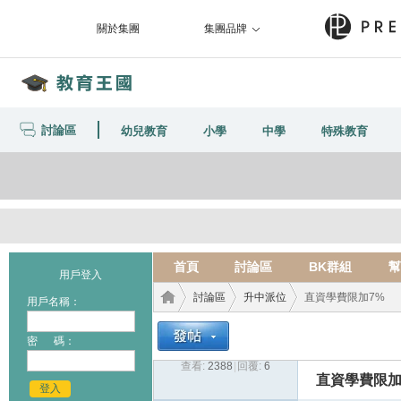
關於集團
集團品牌
討論區
幼兒教育
小學
中學
特殊教育
首頁
討論區
BK群組
幫
用戶登入
討論區
升中派位
直資學費限加7%
用戶名稱：
密 碼：
查看:
2388
|
回覆:
6
教育
›
›
›
直資學費限加
登入