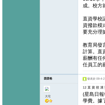
成。校方
直資學校
資撥款模
要充分理
教育局發
計算。直
薪酬有任
任員工的
囝囝爸
發表於 09-4-2 
12 直 資 校 凍
(星島日
大宅
學費。據