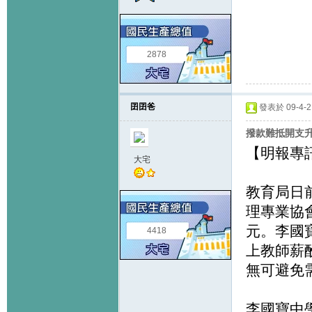
2878
囝囝爸
發表於 09-4-2 
撥款難抵開支升
【明報專訊】
大宅
教育局日
理專業協
元。李國
4418
上教師薪
無可避免
李國寶中