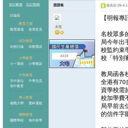
登記帳號
忘記密碼
囝囝爸
發表於 09-4-1 
討論區
【明報專訊】
教育王國
大宅
教育講場
使用意見
名校眾多
局今年出
幼兒教育
幼校討論
幼教雜談
王國
校監約束
4418
校「特別
小學教育
小一選校
小學雜談
教局函各
中學教育
全港有7
升中派位
中學交流
初中教育
資學校需
校加學費
專上教育
備戰大學
選科選校
局早前去
的信件字
國際教育
國際學校
海外留學