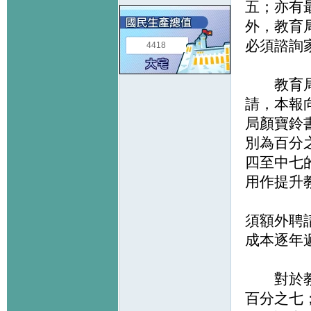
五；亦有
外，教育
必須諮詢
4418
教育局表
請，本報
局顏寶鈴
別為百分
四至中七
用作提升
須額外聘
成本逐年
對於教育
百分之七