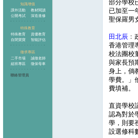
部分學校
知識增值
已加至一年
課外活動
教材閱讀
公開考試
深造進修
聖保羅男女
特殊教育
特殊教育
資優教育
田北辰
﹕
自閉寶寶
智能評估
香港管理專
徵求專區
校法團校
二手市場
誠徵老師
與家長預
組班專區
徵保母車
身上，倘
聯絡管理員
學費。」
費填補。
直資學校
認為對於
學，則要
設選修科