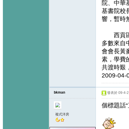
院、中華
基書院校
響，暫時
西貢區家
多數來自
會會長黃
素，學費
共渡時艱
2009-04-
bkman
發表於 09-4-2 
個標題話
複式洋房