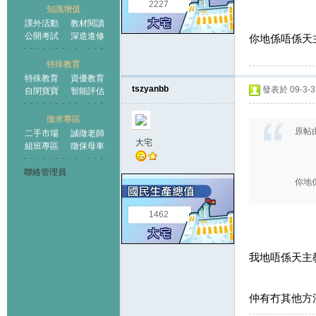
2227
知識增值
課外活動
教材閱讀
公開考試
深造進修
你地係唔係天主
特殊教育
特殊教育
資優教育
tszyanbb
發表於 09-3-31
自閉寶寶
智能評估
徵求專區
原帖
二手市場
誠徵老師
大宅
組班專區
徵保母車
聯絡管理員
你地
1462
我地唔係天主
仲有冇其他方