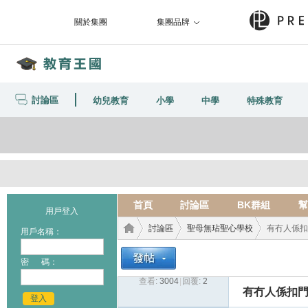
關於集團
集團品牌
討論區
幼兒教育
小學
中學
特殊教育
首頁
討論區
BK群組
幫
用戶登入
討論區
聖母無玷聖心學校
有冇人係扣
用戶名稱：
密 碼：
查看:
3004
|
回覆:
2
教育
›
›
›
有冇人係扣門
登入