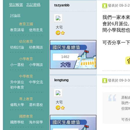
登記帳號
忘記密碼
tszyanbb
發表於 09-3-29
討論區
我們一家本來
會於6月派位
教育王國
大宅
間小學我想也
教育講場
使用意見
幼兒教育
可否分享一下
幼校討論
幼教雜談
王國
1462
小學教育
小一選校
小學雜談
中學教育
lengtung
發表於 09-3-30
升中派位
中學交流
初中教育
原帖
專上教育
大宅
我們
備戰大學
選科選校
但當
國際教育
可否分
國際學校
海外留學