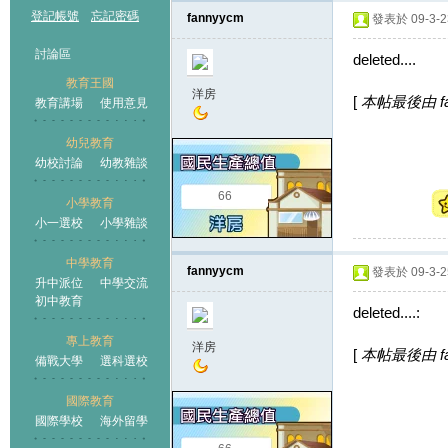
登記帳號
忘記密碼
fannyycm
發表於 09-3-23
討論區
deleted....
教育王國
洋房
[
本帖最後由 fann
教育講場
使用意見
幼兒教育
幼校討論
幼教雜談
王國
66
小學教育
小一選校
小學雜談
中學教育
fannyycm
發表於 09-3-25
升中派位
中學交流
初中教育
deleted....:
專上教育
洋房
[
本帖最後由 fann
備戰大學
選科選校
國際教育
國際學校
海外留學