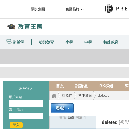
關於集團
集團品牌
討論區
幼兒教育
小學
中學
特殊教育
首頁
討論區
BK群組
幫
用戶登入
討論區
初中教育
deleted
用戶名稱：
密 碼：
查看:
865
|
回覆:
1
教育
›
›
›
deleted
[複
登入