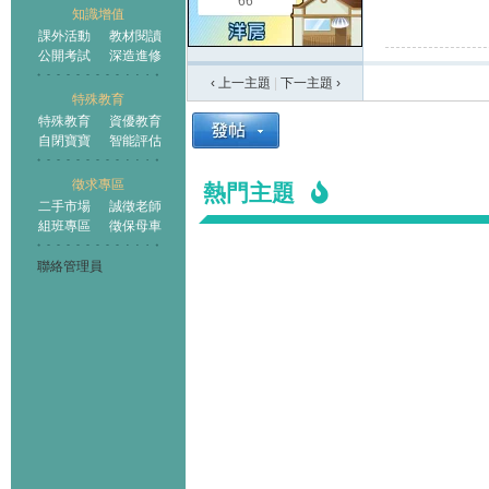
66
知識增值
課外活動
教材閱讀
公開考試
深造進修
‹ 上一主題
|
下一主題
›
特殊教育
特殊教育
資優教育
自閉寶寶
智能評估
徵求專區
熱門主題
二手市場
誠徵老師
組班專區
徵保母車
聯絡管理員