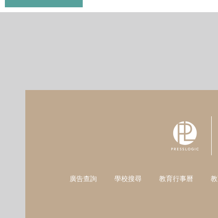
廣告查詢
學校搜尋
教育行事曆
教