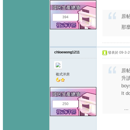
原
394
那
chloewong1211
發表於 09-3-20
原
複式洋房
升讀好
boys
It d
250
...