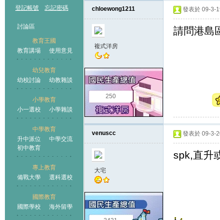
登記帳號
忘記密碼
chloewong1211
發表於 09-3-19
討論區
請問港島
教育王國
複式洋房
教育講場
使用意見
幼兒教育
幼校討論
幼教雜談
王國
250
小學教育
小一選校
小學雜談
中學教育
venuscc
發表於 09-3-20
升中派位
中學交流
初中教育
spk,直
專上教育
大宅
備戰大學
選科選校
國際教育
國際學校
海外留學