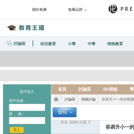
關於集團
集團品牌
討論區
幼兒教育
小學
中學
特殊教育
首頁
討論區
BK群組
幫
用戶登入
討論區
幼校討論
容易升小一的幼稚園
用戶名稱：
密 碼：
查看:
1019
|
回覆:
7
教育
›
›
›
容易升小一
登入