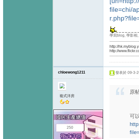
[url=http:
file=chi/
r.php?fil
學寫blog, 學影
-----------------------
http://hk.myblog
http://www.flickr
-----------------------
chloewong1211
發表於 09-3-20
原
複式洋房
可
http
250
fil