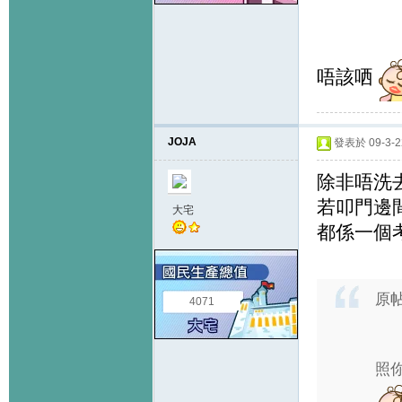
唔該哂
JOJA
發表於 09-3-22
除非唔洗
若叩門邊
大宅
都係一個
原
4071
照