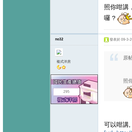
照你咁講
囉 ?
no32
發表於 09-3-20
原
複式洋房
照
295
可以咁講