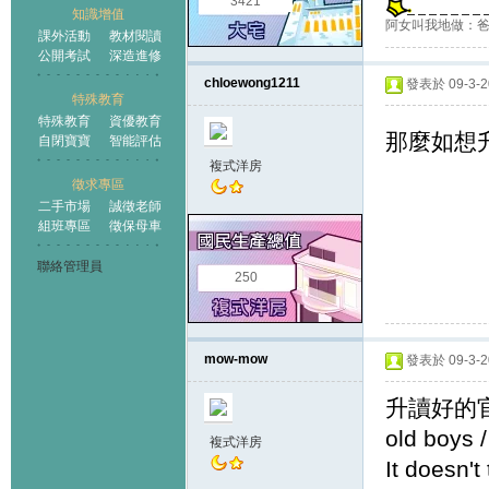
3421
知識增值
阿女叫我地做：爸
課外活動
教材閱讀
公開考試
深造進修
chloewong1211
發表於 09-3-20
特殊教育
特殊教育
資優教育
那麼如想
自閉寶寶
智能評估
複式洋房
徵求專區
二手市場
誠徵老師
組班專區
徵保母車
聯絡管理員
250
mow-mow
發表於 09-3-20
升讀好的官小和津
old boys /
複式洋房
It doesn't