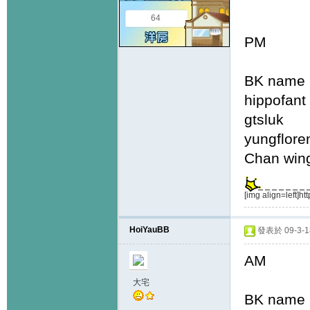
64
PM
BK name
hippo
gtslu
yungfl
Chan 
[img align=left]ht
HoiYauBB
發表於 09-3-18
AM
大宅
BK name