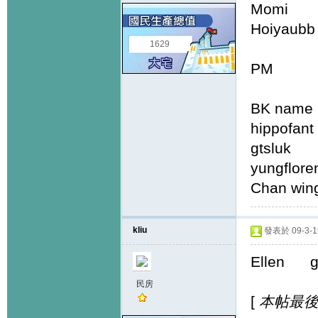
Momi
Hoiyau
1629
PM
BK name
hippo
gtslu
yungfl
Chan 
kliu
發表於 09-3-19
Elle
民房
[
本帖最後由 