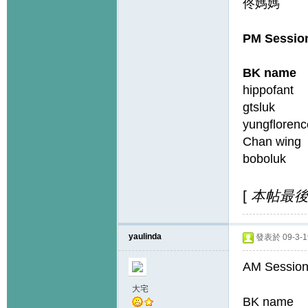
Gi
佟媽媽
PM Sessio
BK name G
hippof
gtsluk
yungflor
Chan w
bobol
[
本帖最後由 h
yaulinda
發表於 09-3-19
AM Sessio
大宅
BK name G