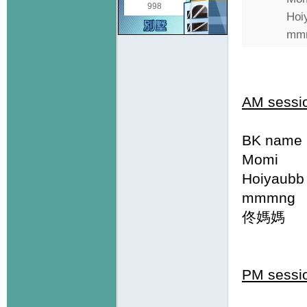
998
Ho
mm
AM sessi
BK name
Momi
Hoiyau
mmmng
佟媽媽 
PM sessi