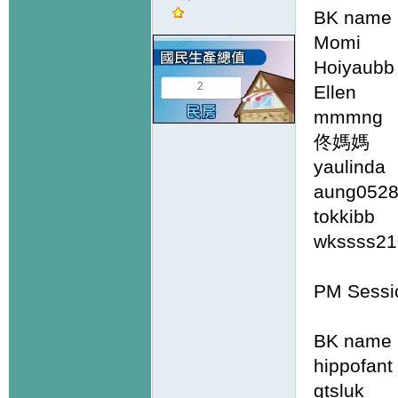
BK name 
Momi
Hoiyau
2
Elle
mmmng
佟媽媽 
yauli
aung
tokkib
wkssss
PM Sessi
BK name 
hippo
gtslu