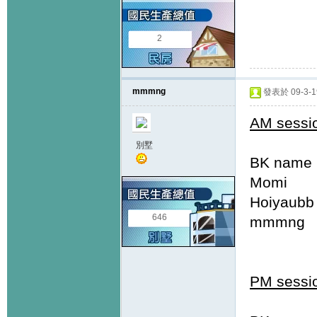
2
mmmng
發表於 09-3-19
AM sessi
別墅
BK name
Momi
Hoiyau
646
mmmng
PM sessi