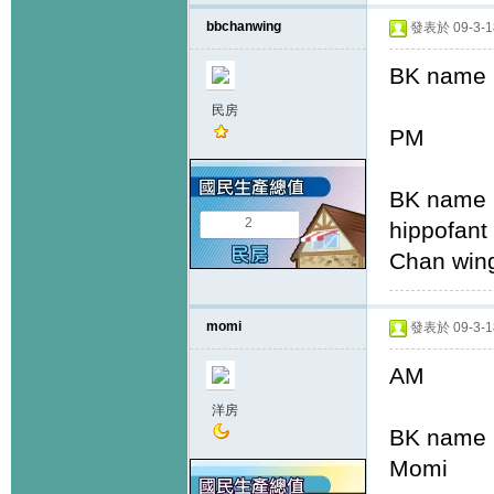
bbchanwing
發表於 09-3-18
BK name
民房
PM
BK name
2
hippo
Chan 
momi
發表於 09-3-18
AM
洋房
BK name
Momi