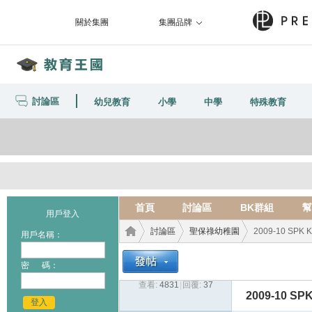
關於集團
集團品牌
討論區
幼兒教育
小學
中學
特殊教育
首頁
討論區
BK群組
幫
用戶登入
討論區
聖保祿幼稚園
2009-10 SP
用戶名稱：
密 碼：
查看:
4831
|
回覆:
37
教育
›
›
›
2009-10 
登入