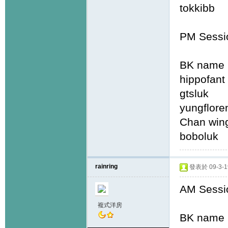
tokkib
PM Sessi
BK name 
hippo
gtslu
yungfl
Chan 
bobo
rainring
發表於 09-3-19
AM Sessi
複式洋房
BK name 