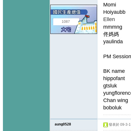
Momi 
Hoiyaub
Elle
1087
mmmng 
Gi
佟媽媽
yaulin
PM Sessio
BK name G
hippof
gtsluk
yungflor
Chan w
bobol
aung0528
發表於 09-3-19