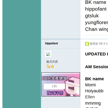
BK name
hippo
gtslu
yungfl
Chan wi
hippofant
發表於 09-3-19
UPDATED L
複式洋房
AM Sessio
BK name G
Momi 
135
Hoiyaub
Elle
mmmng 