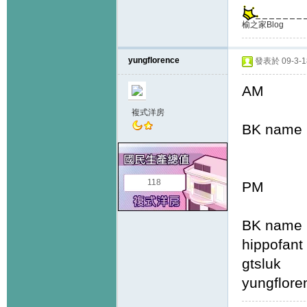
榆之家Blog
yungflorence
發表於 09-3-18
AM
複式洋房
BK name
118
PM
BK name
hippo
gtslu
yungfl