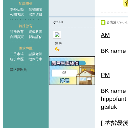
知識增值
課外活動
教材閱讀
公開考試
深造進修
gtsluk
發表於 09-3-18
特殊教育
特殊教育
資優教育
AM
自閉寶寶
智能評估
洋房
徵求專區
BK name
二手市場
誠徵老師
組班專區
徵保母車
聯絡管理員
95
PM
BK name
hippo
gtslu
[
本帖最後由 