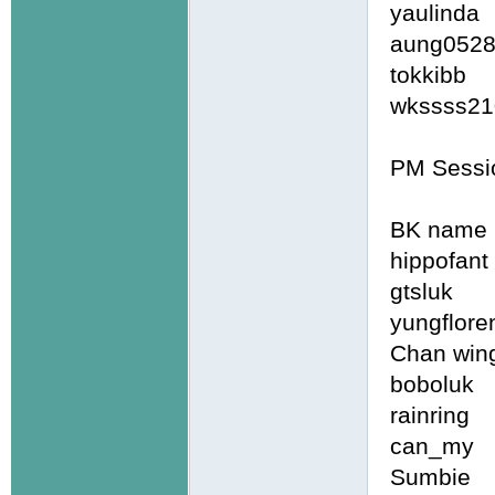
yauli
aung
tokkib
wkssss
PM Sessi
BK name 
hippo
gtslu
yungfl
Chan 
bobo
rainr
can_m
Sumbi