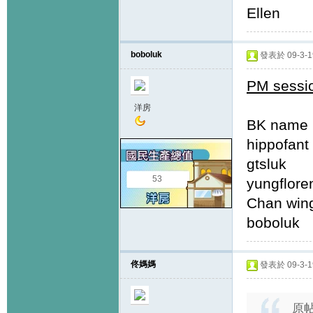
Elle
boboluk
發表於 09-3-19
PM sessi
洋房
BK name
hippo
gtslu
53
yungfl
Chan wi
bobo
佟媽媽
發表於 09-3-19
原