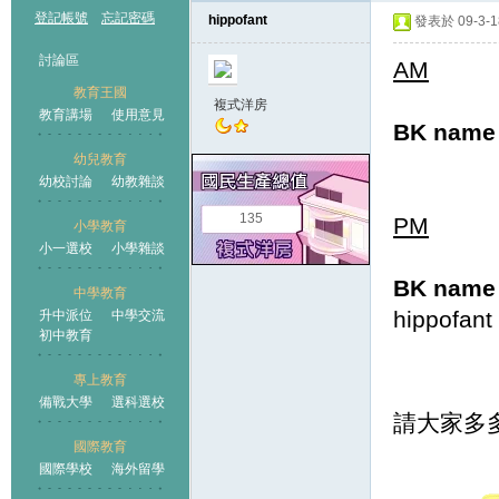
登記帳號
忘記密碼
hippofant
發表於 09-3-18
討論區
AM
教育王國
複式洋房
教育講場
使用意見
BK name
幼兒教育
幼校討論
幼教雜談
王國
135
PM
小學教育
小一選校
小學雜談
BK name
中學教育
hippo
升中派位
中學交流
初中教育
專上教育
備戰大學
選科選校
請大家多
國際教育
國際學校
海外留學