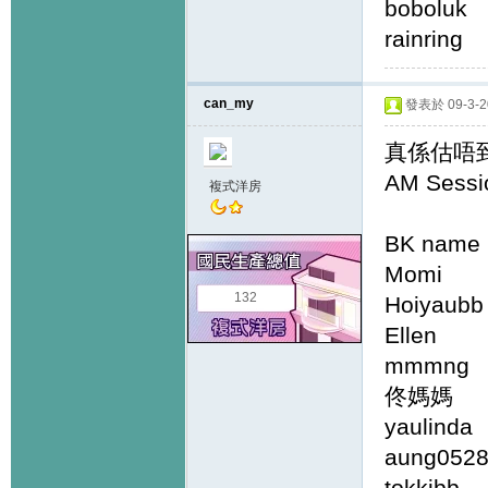
bobo
rainr
can_my
發表於 09-3-20
真係估唔
AM Sessi
複式洋房
BK name 
Momi
132
Hoiyau
Elle
mmmng
佟媽媽 
yauli
aung
tokkib