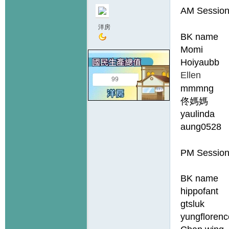
AM Sessio
洋房
BK name G
Momi 
Hoiyaub
Elle
99
mmmng 
Gi
佟媽媽
yaulin
aung0
PM Sessio
BK name G
hippof
gtsluk
yungflor