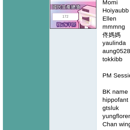
Momi
Hoiyau
172
Elle
mmmng
佟媽媽 
yauli
aung
tokkib
PM Sessi
BK name 
hippo
gtslu
yungfl
Chan 