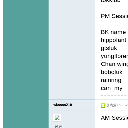
PM Sessi
BK name 
hippo
gtslu
yungfl
Chan 
bobo
rainr
can_m
wkssss210
發表於 09-3-20
AM Sessi
民房