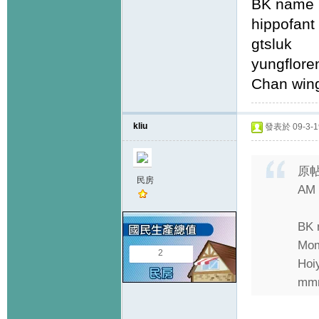
BK name
hippo
gtslu
yungfl
Chan wi
kliu
發表於 09-3-19
原
民房
AM 
BK 
M
2
Ho
mm