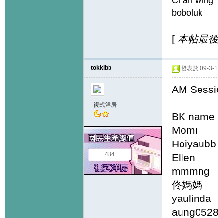
Chan w
bobol
[
本帖最後由 
tokkibb
發表於 09-3-19
AM Sessi
複式洋房
BK name 
Momi
Hoiyau
484
Elle
mmmng
佟媽媽 
yauli
aung