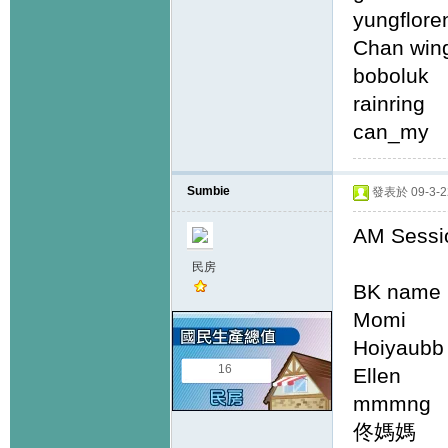
yungfl
Chan 
bobo
rainr
can_m
Sumbie
發表於 09-3-22
AM Sessi
民房
BK name 
Momi
Hoiyau
16
Elle
mmmng
佟媽媽 