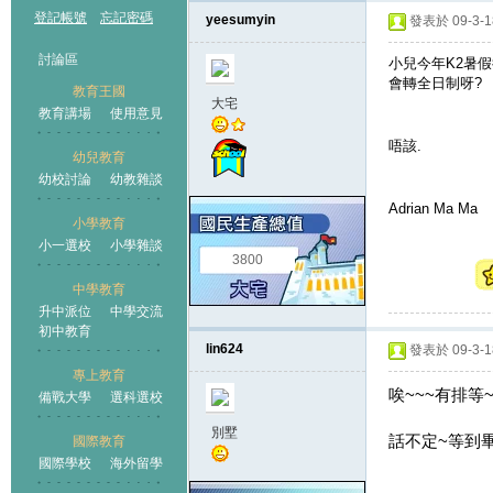
登記帳號
忘記密碼
yeesumyin
發表於 09-3-18
討論區
小兒今年K2暑
會轉全日制呀?
教育王國
大宅
教育講場
使用意見
唔該.
幼兒教育
幼校討論
幼教雜談
王國
Adrian Ma Ma
小學教育
小一選校
小學雜談
3800
中學教育
升中派位
中學交流
初中教育
lin624
發表於 09-3-18
專上教育
唉~~~有排等~
備戰大學
選科選校
別墅
話不定~等到畢
國際教育
國際學校
海外留學