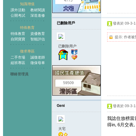
4775
知識增值
課外活動
教材閱讀
公開考試
深造進修
已刪除用戶
發表於 09-3-18
特殊教育
特殊教育
資優教育
提示:
作者被
自閉寶寶
智能評估
已刪除用户
徵求專區
二手市場
誠徵老師
組班專區
徵保母車
聯絡管理員
59509
Geni
發表於 09-3-18
我諗住放榜當日
得in, 6月交表
大宅