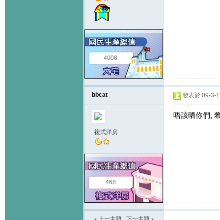
4008
bbcat
發表於 09-3-19
唔該晒你們,
複式洋房
468
‹ 上一主題
|
下一主題
›