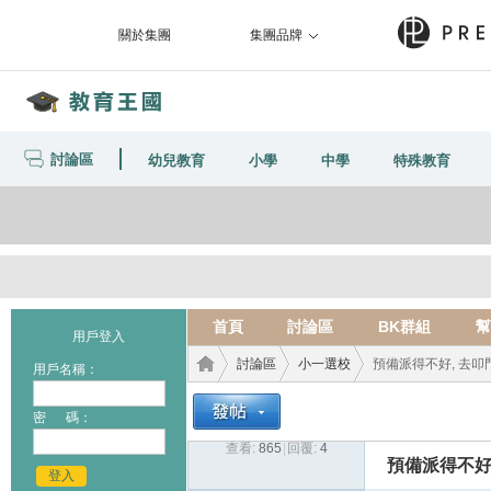
關於集團
集團品牌
討論區
幼兒教育
小學
中學
特殊教育
首頁
討論區
BK群組
幫
用戶登入
討論區
小一選校
預備派得不好, 去叩門,
用戶名稱：
密 碼：
查看:
865
|
回覆:
4
教育
›
›
›
預備派得不好,
登入