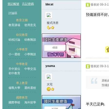
登記帳號
忘記密碼
bbcat
發表於 09-3-17
討論區
預備派得不好,
教育王國
複式洋房
教育講場
使用意見
幼兒教育
幼校討論
幼教雜談
王國
468
小學教育
小一選校
小學雜談
中學教育
youma
發表於 09-3-18
升中派位
中學交流
初中教育
原帖
專上教育
大宅
預備派
備戰大學
選科選校
國際教育
國際學校
海外留學
半天已足夠.