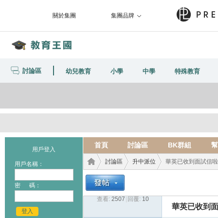
關於集團
集團品牌
討論區
幼兒教育
小學
中學
特殊教育
首頁
討論區
BK群組
幫
用戶登入
討論區
升中派位
華英已收到面試信啦
用戶名稱：
密 碼：
查看:
2507
|
回覆:
10
教育
›
›
›
華英已收到面
登入