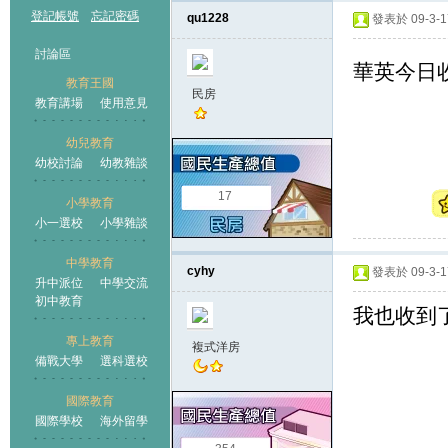
登記帳號
忘記密碼
qu1228
發表於 09-3-17
討論區
華英今日收
教育王國
民房
教育講場
使用意見
幼兒教育
幼校討論
幼教雜談
王國
17
小學教育
小一選校
小學雜談
中學教育
cyhy
發表於 09-3-17
升中派位
中學交流
初中教育
我也收到
專上教育
複式洋房
備戰大學
選科選校
國際教育
國際學校
海外留學