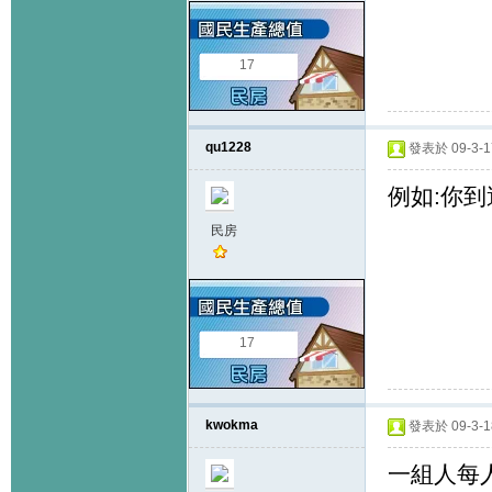
17
qu1228
發表於 09-3-17
例如:你到過
民房
17
kwokma
發表於 09-3-18
一組人每