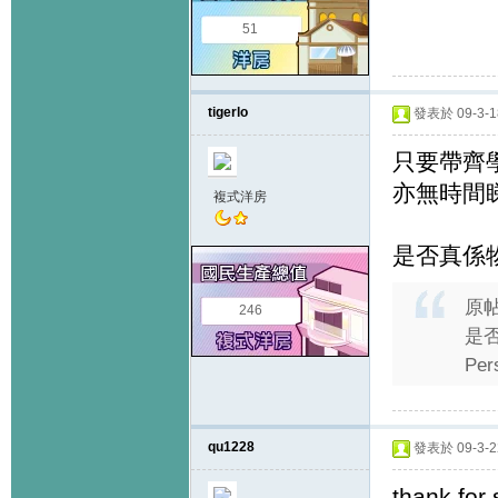
51
tigerlo
發表於 09-3-18
只要帶齊
亦無時間
複式洋房
是否真係
原
246
是否
Per
qu1228
發表於 09-3-22
thank for 