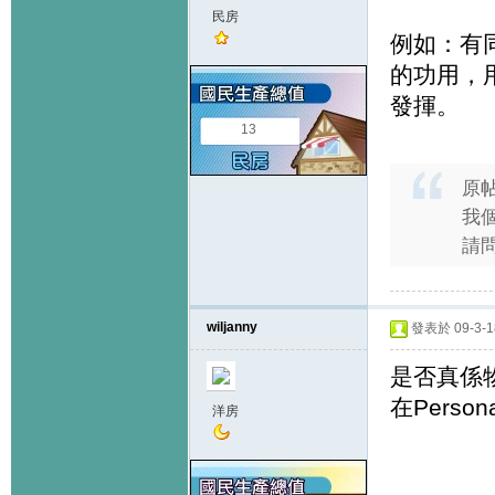
民房
例如：有
的功用，
發揮。
13
原
我個
請
wiljanny
發表於 09-3-18
是否真係物
在Personal
洋房