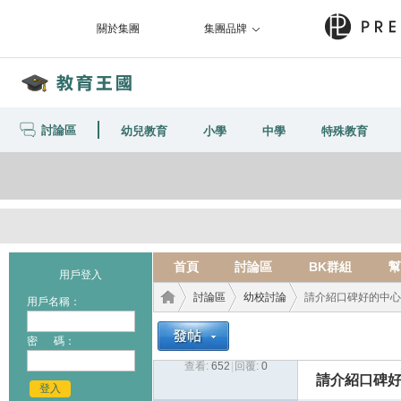
關於集團
集團品牌
討論區
幼兒教育
小學
中學
特殊教育
首頁
討論區
BK群組
幫
用戶登入
討論區
幼校討論
請介紹口碑好的中心/機
用戶名稱：
密 碼：
查看:
652
|
回覆:
0
教育
›
›
›
請介紹口碑好
登入