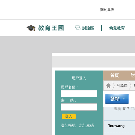
關於集團
討論區
幼兒教育
首頁
討
用戶登入
討論區
用戶名稱：
密 碼：
查看:
817
|
回
教育
›
›
登入
登記帳號
忘記密碼
Totowang