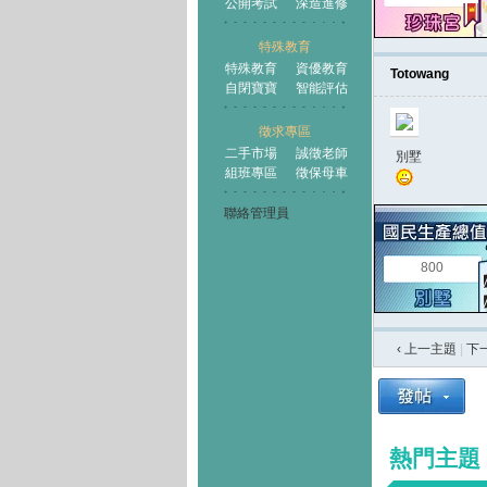
公開考試
深造進修
特殊教育
特殊教育
資優教育
Totowang
自閉寶寶
智能評估
徵求專區
二手市場
誠徵老師
別墅
組班專區
徵保母車
聯絡管理員
800
‹ 上一主題
|
下
熱門主題