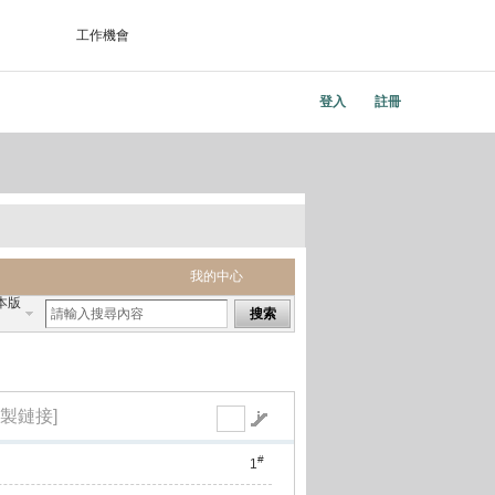
工作機會
登入
註冊
我的中心
本版
搜索
複製鏈接]
#
1