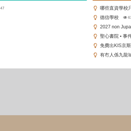
147
德信學校
6
2027 non Ju
聖心書院 • 事
免費出KIS京
有冇人係九龍