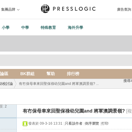
集團品牌
廣告查詢
小學
中學
特殊教育
海外升學
論區
BK群組
幫助
排行榜
搜尋
幼校討論
有冇保母車來回聖保祿幼兒園and 將軍澳調景嶺? ...
覆:
2
›
有冇保母車來回聖保祿幼兒園and 將軍澳調景嶺?
[
發表於 09-3-16 13:31
|
只看該作者
|
倒序瀏覽
|
打印