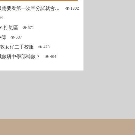
哪些直資學校只需要看第一次呈分試就會出offer
1302
39
pas 打氣區
571
件簿
537
斯敦女仔二手校服
473
城數研中學部補數？
464