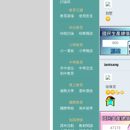
討論區
教育王國
別墅
教育講場
使用意見
幼兒教育
幼校討論
幼教雜談
王國
800
小學教育
小一選校
小學雜談
中學教育
iantsang
升中派位
中學交流
初中教育
專上教育
珍珠宮
備戰大學
選科選校
國際教育
國際學校
海外留學
知識增值
課外活動
教材閱讀
47173