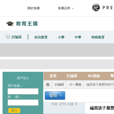
關於集團
集團品牌
討論區
幼兒教育
小學
中學
特殊教育
首頁
討論區
BK群組
幫
用戶登入
討論區
小一選校
編寫孩子履歷的技巧 
用戶名稱：
密 碼：
查看:
1771
|
回覆:
3
教育
›
›
›
編寫孩子履歷的
登入