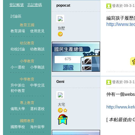
登記帳號
忘記密碼
popocat
發表於 09-3-12
討論區
編寫孩子履歷的
http://www.te
教育王國
別墅
教育講場
使用意見
幼兒教育
幼校討論
幼教雜談
王國
675
小學教育
小一選校
小學雜談
中學教育
Geni
發表於 09-3-12
升中派位
中學交流
初中教育
仲有一個websi
專上教育
大宅
http://www.kel
備戰大學
選科選校
[
本帖最後由 Gen
國際教育
國際學校
海外留學