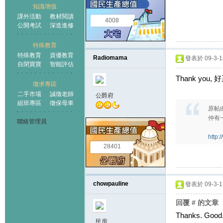
知識增值
課外活動
教材閱讀
4008
公開考試
深造進修
特殊教育
特殊教育
資優教育
Radiomama
發表於 09-3-12
自閉寶寶
智能評估
Thank you, 
徵求專區
二手市場
誠徵老師
公爵府
組班專區
徵保母車
原帖
仲有一
聯絡管理員
http:
28401
chowpauline
發表於 09-3-17
回覆 # 的文章
Thanks. Good
民房