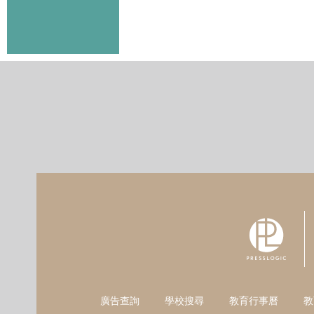
廣告查詢
學校搜尋
教育行事曆
教