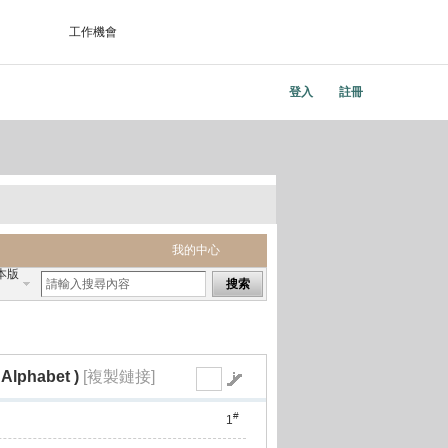
工作機會
登入
註冊
我的中心
本版
搜索
lphabet )
[複製鏈接]
#
1