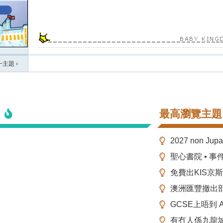
一主題
›
最高瀏覽主題
2027 non Ju
聖心書院 • 事
免費出KIS京
澳洲匯豐撤出
GCSE上唔到 A-
有冇人係九龍