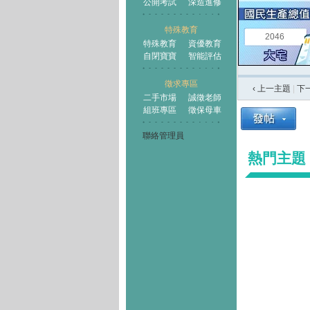
公開考試
深造進修
特殊教育
2046
特殊教育
資優教育
自閉寶寶
智能評估
徵求專區
‹ 上一主題
|
下
二手市場
誠徵老師
組班專區
徵保母車
聯絡管理員
熱門主題