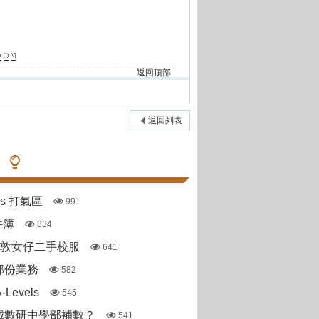
返回頂部
返回列表
pas 打氣區
991
件簿
834
斯敦女仔二手校服
641
部份業務
582
Levels
545
城數研中學部補數？
541