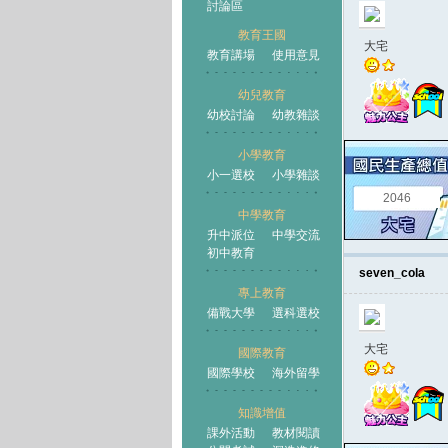
討論區
教育王國
大宅
教育講場
使用意見
幼兒教育
幼校討論
幼教雜談
王國
小學教育
小一選校
小學雜談
2046
中學教育
升中派位
中學交流
初中教育
seven_cola
專上教育
備戰大學
選科選校
大宅
國際教育
國際學校
海外留學
知識增值
課外活動
教材閱讀