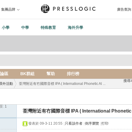
集團品牌
廣告查詢
小學
中學
特殊教育
海外升學
論區
BK群組
幫助
排行榜
搜尋
課外活動
荃灣附近有冇國際音標 IPA ( International Phonetic Al ...
覆:
1
›
荃灣附近有冇國際音標 IPA ( International Phonetic A
發表於 09-3-11 20:55
|
只看該作者
|
倒序瀏覽
|
打印