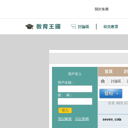
關於集團
討論區
幼兒教育
首頁
討
用戶登入
討論區
用戶名稱：
密 碼：
查看:
823
|
回
教育
›
›
登入
登記帳號
忘記密碼
seven_cola