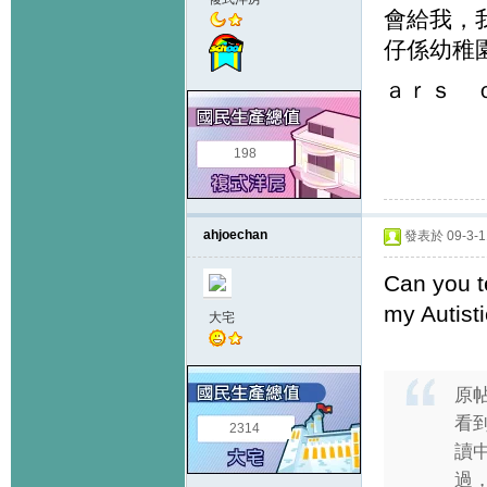
會給我，
仔係幼稚
ａｒｓ 
198
ahjoechan
發表於 09-3-11
Can you t
my Autisti
大宅
原
看
2314
讀
過