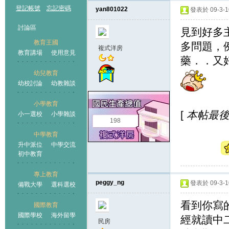
登記帳號
忘記密碼
yan801022
發表於 09-3-10
討論區
見到好多
教育王國
多問題，
複式洋房
教育講場
使用意見
藥．．又
幼兒教育
幼校討論
幼教雜談
王國
小學教育
[
本帖最後由 
小一選校
小學雜談
198
中學教育
升中派位
中學交流
初中教育
專上教育
peggy_ng
發表於 09-3-10
備戰大學
選科選校
看到你寫
國際教育
國際學校
海外留學
經就讀中
民房