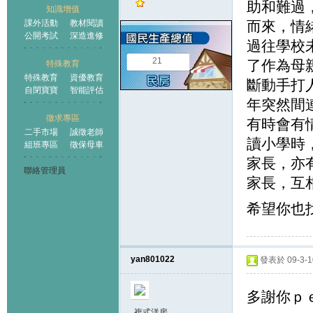
助和難過
知識增值
課外活動
教材閱讀
而來，情
公開考試
深造進修
過往學校
21
了作為母
特殊教育
特殊教育
資優教育
斷動手打
自閉寶寶
智能評估
年突然間
徵求專區
有時會有
二手市場
誠徵老師
讀小學時
組班專區
徵保母車
家長，亦
聯絡管理員
家長，互
希望你也
yan801022
發表於 09-3-10
多謝你ｐ
複式洋房