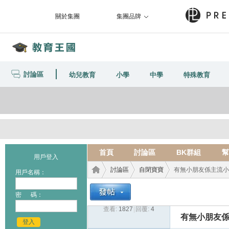
關於集團
集團品牌
討論區
幼兒教育
小學
中學
特殊教育
首頁
討論區
BK群組
幫
用戶登入
討論區
自閉寶寶
有無小朋友係主流小學
用戶名稱：
密 碼：
查看:
1827
|
回覆:
4
教育
›
›
›
有無小朋友
登入