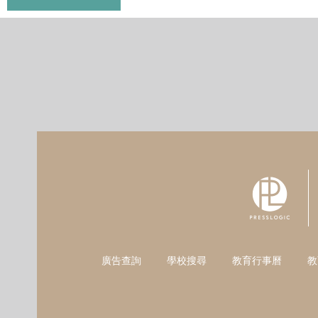
廣告查詢
學校搜尋
教育行事曆
教