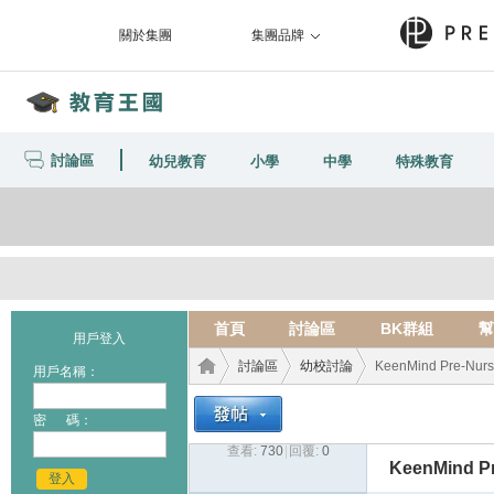
關於集團
集團品牌
討論區
幼兒教育
小學
中學
特殊教育
首頁
討論區
BK群組
幫
用戶登入
討論區
幼校討論
KeenMind Pre-Nurs
用戶名稱：
密 碼：
查看:
730
|
回覆:
0
教育
›
›
›
KeenMind Pr
登入