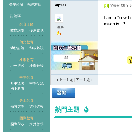
登記帳號
忘記密碼
eip123
發表於 09-3-9 
討論區
I am a "new-h
much is it?
教育王國
洋房
教育講場
使用意見
幼兒教育
幼校討論
幼教雜談
王國
55
小學教育
小一選校
小學雜談
中學教育
‹ 上一主題
|
下一主題
›
升中派位
中學交流
初中教育
專上教育
備戰大學
選科選校
熱門主題
國際教育
國際學校
海外留學