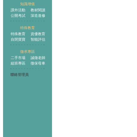
知識增值
課外活動
教材閱讀
公開考試
深造進修
特殊教育
特殊教育
資優教育
自閉寶寶
智能評估
徵求專區
二手市場
誠徵老師
組班專區
徵保母車
聯絡管理員