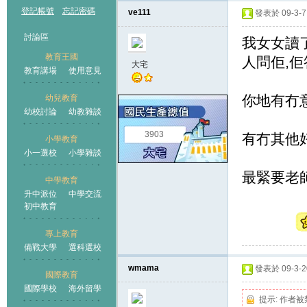
登記帳號
忘記密碼
ve111
發表於 09-3-7 
討論區
我女女讀了
教育王國
人問佢,佢
大宅
教育講場
使用意見
你地有冇意
幼兒教育
幼校討論
幼教雜談
王國
3903
有冇其他
小學教育
小一選校
小學雜談
最緊要老
中學教育
升中派位
中學交流
初中教育
專上教育
備戰大學
選科選校
wmama
發表於 09-3-20
國際教育
國際學校
海外留學
提示:
作者被