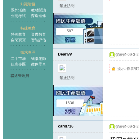
知識增值
禁止訪問
課外活動
教材閱讀
公開考試
深造進修
特殊教育
587
特殊教育
資優教育
自閉寶寶
智能評估
徵求專區
Dearivy
發表於 09-3-20
二手市場
誠徵老師
組班專區
徵保母車
提示:
作者被
聯絡管理員
禁止訪問
1636
carol716
發表於 09-3-23