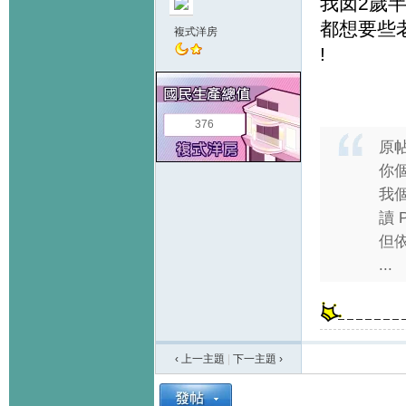
我囡2歲半
都想要些老師
複式洋房
!
376
原
你
我個
讀 
但依
...
‹ 上一主題
|
下一主題
›