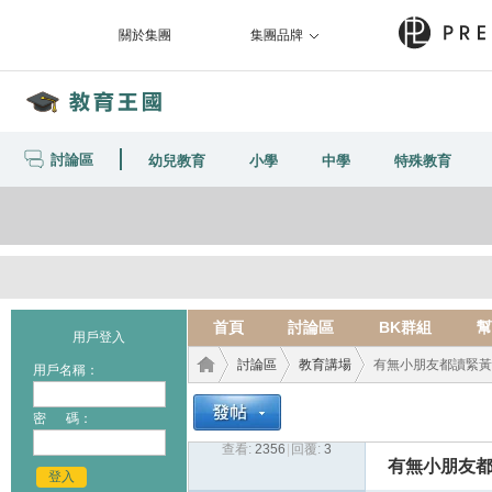
關於集團
集團品牌
討論區
幼兒教育
小學
中學
特殊教育
首頁
討論區
BK群組
幫
用戶登入
討論區
教育講場
有無小朋友都讀緊黃
用戶名稱：
密 碼：
查看:
2356
|
回覆:
3
教育
›
›
›
有無小朋友都
登入