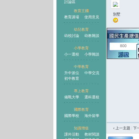
討論區
教育王國
別墅
教育講場
使用意見
幼兒教育
幼校討論
幼教雜談
王國
800
小學教育
小一選校
小學雜談
中學教育
升中派位
中學交流
初中教育
專上教育
備戰大學
選科選校
國際教育
國際學校
海外留學
知識增值
‹ 上一主題
|
下
課外活動
教材閱讀