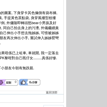
的圖案, 下身穿卡其色倆側有袋布褲,
孩, 手提黃色茶點袋, 身穿風褸型校褸
拌倒, 外傭隨即轉頭怒bear小男孩及好
, 同自己拍去身上的污漕, 外備繼續責
 自己伸出小手想去拖姊姊, 可惜被姊姊
小朋友再次伸出小手, 嘗試伸入姊姊臂彎
.
果唔係已上咗車, 車就開, 我一定落去
咁對自己既仔女.........真係好慘.
去問下小朋友今朝有無跌親.
0
返回頂部