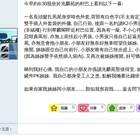
今早約8:30我坐於兆麟苑的村巴上看到以下一幕:
一名長頭髮扎馬尾身穿啡色外套,背部有白色字(不太肯定)
雙手插入外套袋的外傭, 自己行前, 後跟一名約讀K2小男
(非絨褸) 行到華麟閣即近村巴位置, 因為有一級, 不小心
惡咁責罵佢, 亦無上前扶起小男孩, 小男孩只係自己起返身
罵, 亦無意會拖小朋友, 小朋友好無奈好無辜咁望住姊姊,
推開, 姊姊跟住自己向前行, 小朋友唯有自己快步趕上, 
(因為姊姊雙手依然插入袋內), 又再次被姊姊推開, 好可憐
睇到我好心痛, 我自己的小朋友亦係讀兆麟苑聖彼得堂, 如
鏟件PK姊姊. 我自己都身受工人之患, 點解我哋要比錢班PK黎
如果你家既姊姊同小朋友........類似我形容既.......返
0
0
0
一主題
›