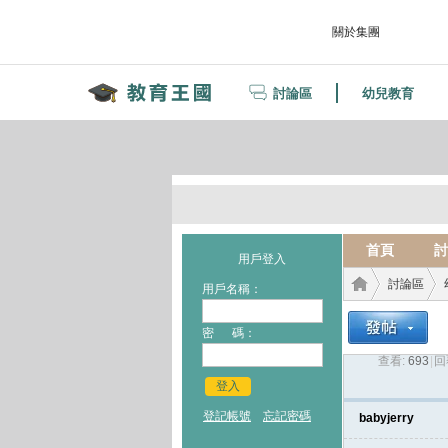
關於集團
討論區
幼兒教育
首頁
討
用戶登入
討論區
用戶名稱：
密 碼：
查看:
693
|
回
教育
›
›
登入
登記帳號
忘記密碼
babyjerry