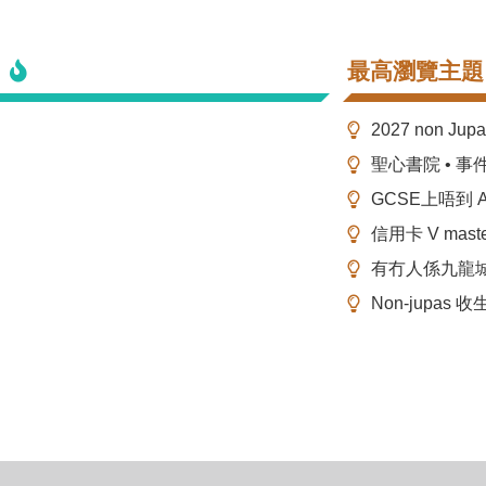
最高瀏覽主題
2027 non Ju
聖心書院 • 事
GCSE上唔到 A-
信用卡 V mas
有冇人係九龍
Non-jupas 收生