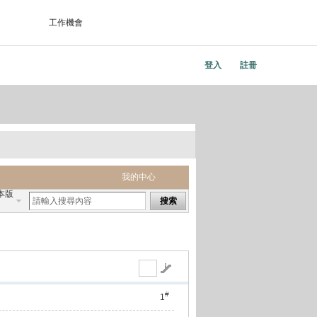
工作機會
登入
註冊
我的中心
本版
搜索
#
1