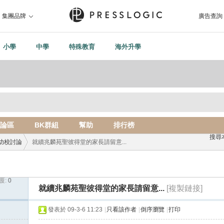
集團品牌
廣告查詢
小學
中學
特殊教育
海外升學
論區
BK群組
幫助
排行榜
搜尋
幼校討論
就續兆麟苑聖彼得堂的家長請留意...
覆:
0
›
就續兆麟苑聖彼得堂的家長請留意...
[複製鏈接]
發表於 09-3-6 11:23
|
只看該作者
|
倒序瀏覽
|
打印