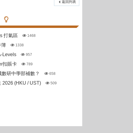
返回列表
pas 打氣區
1468
件簿
1338
Levels
957
ter扣賬卡
789
城數研中學部補數？
658
 2026 (HKU / UST)
509