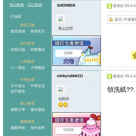
登記帳號
忘記密碼
SHERMEN
發表於 09-3-4 
討論區
提示:
作者被
教育王國
禁止訪問
教育講場
使用意見
幼兒教育
幼校討論
幼教雜談
王國
3089
小學教育
小一選校
小學雜談
stinkyrabbit111
發表於 09-3-4 
中學教育
升中派位
中學交流
領洗紙??...
初中教育
伯爵府
專上教育
備戰大學
選科選校
國際教育
國際學校
海外留學
15286