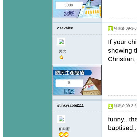
3089
csevalee
發表於 09-3-6 
If your c
showing th
民房
Christian,
6
stinkyrabbit111
發表於 09-3-6 
funny...th
baptised...
伯爵府