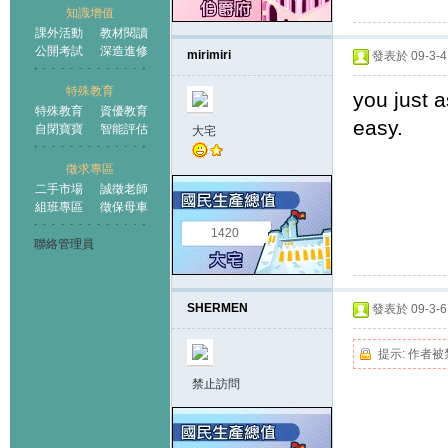
知識增值
課外活動
教材閱讀
公開考試
深造進修
mirimiri
發表於 09-3-4 
特殊教育
you just 
特殊教育
資優教育
easy.
自閉寶寶
智能評估
大宅
徵求專區
二手市場
誠徵老師
組班專區
徵保母車
1420
聯絡管理員
SHERMEN
發表於 09-3-6 
提示:
作者被
禁止訪問