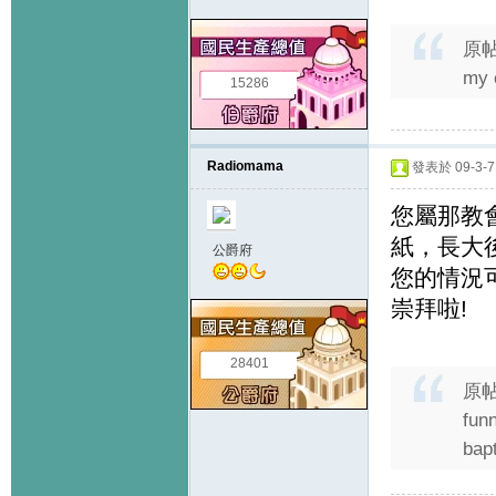
原
my c
15286
Radiomama
發表於 09-3-7 
您屬那教
紙，長大後
公爵府
您的情況可
崇拜啦!
28401
原
funn
bapt