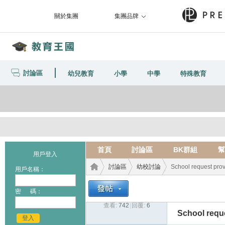
關於集團
集團品牌
討論區
幼兒教育
小學
中學
特殊教育
首頁
討論區
BK群組
幫
用戶登入
討論區
幼校討論
School request prov
用戶名稱：
密 碼：
查看:
742
|
回覆:
6
教育
›
›
›
School reque
登入