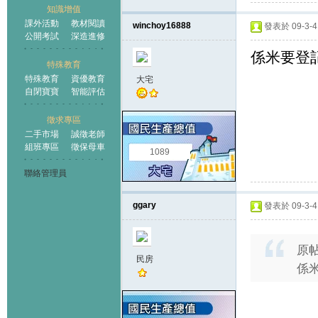
知識增值
課外活動
教材閱讀
winchoy16888
發表於 09-3-4 
公開考試
深造進修
係米要登
特殊教育
特殊教育
資優教育
大宅
自閉寶寶
智能評估
徵求專區
二手市場
誠徵老師
組班專區
徵保母車
1089
聯絡管理員
ggary
發表於 09-3-4 
原
民房
係