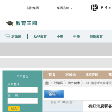
關於集團
集團品牌
討論區
幼兒教育
小學
中學
特殊教育
首頁
討論區
BK群組
幫
用戶登入
討論區
海外留學
有好消息呀各位家長!!
用戶名稱：
密 碼：
查看:
2378
|
回覆:
3
教育
›
›
›
有好消息呀各位
登入