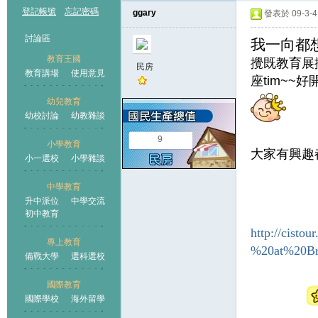
登記帳號
忘記密碼
ggary
發表於 09-3-4 
討論區
我一向都
教育王國
攪既教育展搵
民房
教育講場
使用意見
座tim~~
幼兒教育
幼校討論
幼教雜談
王國
9
小學教育
大家有興趣
小一選校
小學雜談
中學教育
升中派位
中學交流
初中教育
http://cist
專上教育
%20at%20Bri
備戰大學
選科選校
國際教育
國際學校
海外留學