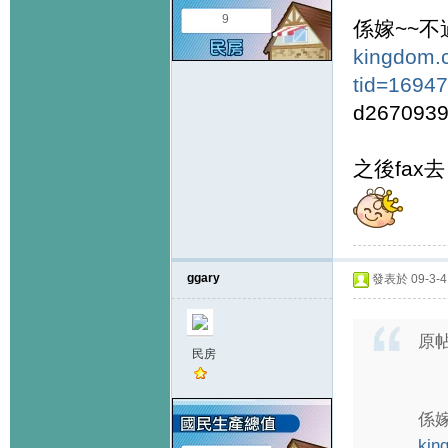
9
係嫁~~不過
kingdom.
tid=1694
d267093
之後fax去
ggary
發表於 09-3-4 
原
民房
係嫁
kin