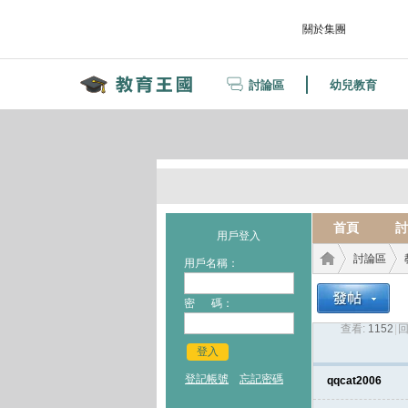
關於集團
討論區
幼兒教育
首頁
討
用戶登入
討論區
用戶名稱：
密 碼：
查看:
1152
|
回
教育
›
›
登入
登記帳號
忘記密碼
qqcat2006