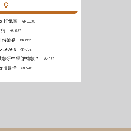
pas 打氣區
1130
件簿
987
部份業務
686
Levels
652
城數研中學部補數？
575
ter扣賬卡
548