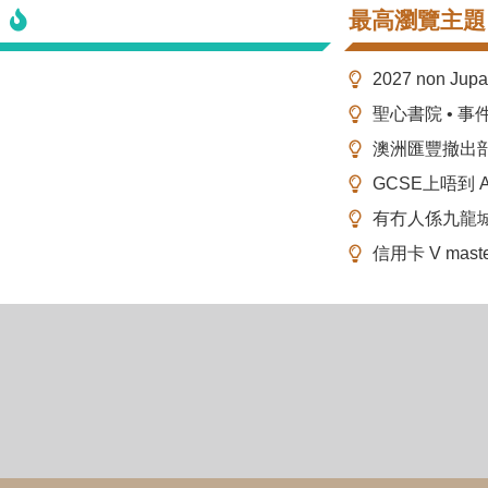
最高瀏覽主題
2027 non Ju
聖心書院 • 事
澳洲匯豐撤出
GCSE上唔到 A-
有冇人係九龍
信用卡 V mas