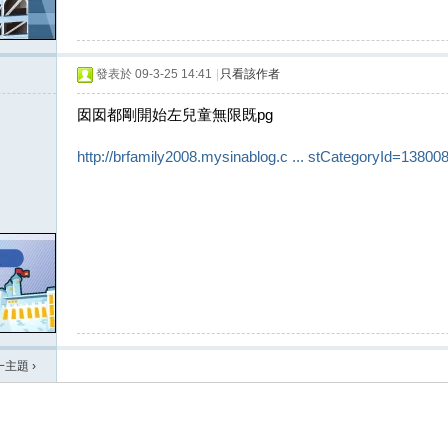
發表於 09-3-25 14:41
|
只看該作者
囡囡都剛開始左兒童無限既pg
http://brfamily2008.mysinablog.c ... stCategoryId=13800
一主題
›