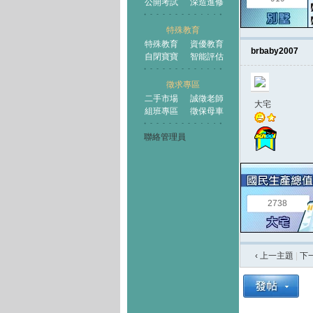
公開考試
深造進修
特殊教育
特殊教育
資優教育
brbaby2007
自閉寶寶
智能評估
徵求專區
二手市場
誠徵老師
大宅
組班專區
徵保母車
聯絡管理員
2738
‹ 上一主題
|
下