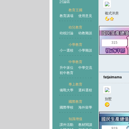
討論區
教育王國
複式洋房
教育講場
使用意見
幼兒教育
幼校討論
幼教雜談
王國
315
小學教育
小一選校
小學雜談
中學教育
升中派位
中學交流
初中教育
fatjaimama
專上教育
備戰大學
選科選校
別墅
國際教育
國際學校
海外留學
知識增值
課外活動
教材閱讀
919