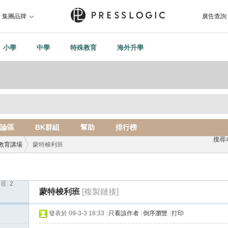
集團品牌
廣告查詢
小學
中學
特殊教育
海外升學
論區
BK群組
幫助
排行榜
搜尋
教育講場
蒙特梭利班
覆:
2
›
蒙特梭利班
[複製鏈接]
發表於 09-3-3 18:33
|
只看該作者
|
倒序瀏覽
|
打印