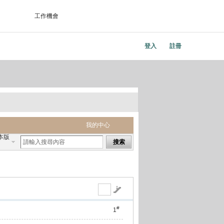
工作機會
登入
註冊
我的中心
本版
搜索
#
1