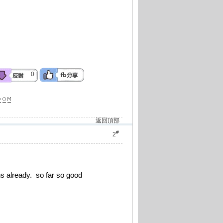
0
返回頂部
#
2
s already. so far so good