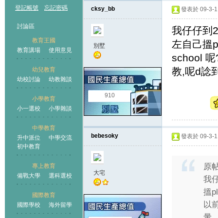
登記帳號
忘記密碼
cksy_bb
發表於 09-3-1 
討論區
我仔仔到20
教育王國
左自己搵pla
別墅
教育講場
使用意見
school 
教,呢d諗
幼兒教育
幼校討論
幼教雜談
王國
910
小學教育
小一選校
小學雜談
中學教育
bebesoky
發表於 09-3-1 
升中派位
中學交流
初中教育
原
專上教育
大宅
備戰大學
選科選校
我仔
搵pl
國際教育
以前
國際學校
海外留學
暈 ..