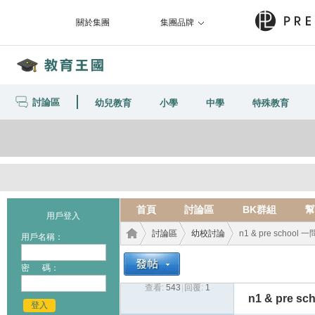
關於集團
集團品牌
討論區
幼兒教育
小學
中學
特殊教育
首頁
討論區
BK群組
幫
用戶登入
討論區
幼校討論
n1 & pre schoo
用戶名稱：
密 碼：
查看:
543
|
回覆:
1
教育
›
›
›
n1 & pre 
登入