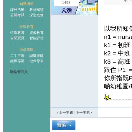
1498
知識增值
課外活動
教材閱讀
公開考試
深造進修
特殊教育
以我所知
特殊教育
資優教育
n1 = n
自閉寶寶
智能評估
k1 = 初
徵求專區
k2 = 中
二手市場
誠徵老師
k3 = 高
組班專區
徵保母車
跟住 P1
聯絡管理員
你所指既P
啲幼稚園/
‹ 上一主題
|
下一主題
›