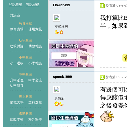
登記帳號
忘記密碼
Flower-kid
發表於 09-2-27
討論區
我打算比
教育王國
半，如果
複式洋房
教育講場
使用意見
幼兒教育
幼校討論
幼教雜談
王國
380
小學教育
小一選校
小學雜談
中學教育
spmok1999
發表於 09-2-27
升中派位
中學交流
初中教育
有邊個可以
得應該佢地
專上教育
男爵府
備戰大學
選科選校
之後發覺你阿
國際教育
國際學校
海外留學