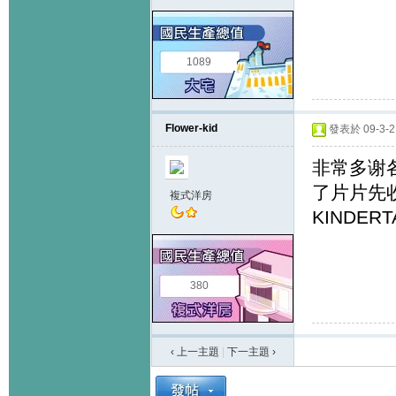
1089
Flower-kid
發表於 09-3-2 
非常多谢
了片片先收
複式洋房
KINDE
380
‹ 上一主題
|
下一主題
›