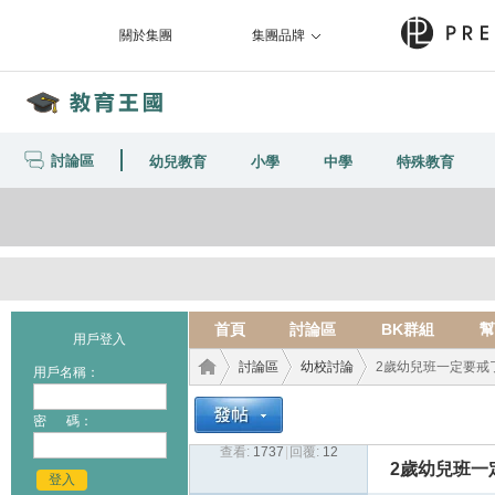
關於集團
集團品牌
討論區
幼兒教育
小學
中學
特殊教育
首頁
討論區
BK群組
幫
用戶登入
討論區
幼校討論
2歲幼兒班一定要戒
用戶名稱：
密 碼：
查看:
1737
|
回覆:
12
教育
›
›
›
2歲幼兒班一
登入