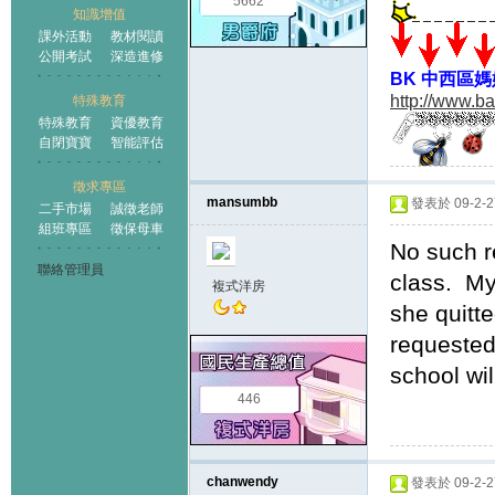
5662
知識增值
課外活動
教材閱讀
公開考試
深造進修
BK 中西區
http://www.b
特殊教育
特殊教育
資優教育
自閉寶寶
智能評估
徵求專區
mansumbb
發表於 09-2-27
二手市場
誠徵老師
組班專區
徵保母車
No such r
聯絡管理員
class. My
複式洋房
she quitte
requested
school wi
446
chanwendy
發表於 09-2-27