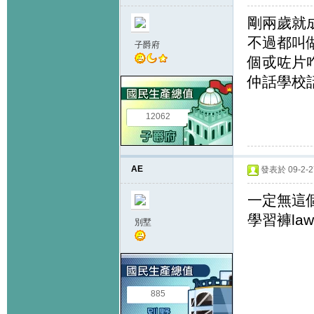
剛兩歲就
不過都叫
子爵府
個戓咗片咋
仲話學校話
12062
AE
發表於 09-2-27
一定無這
學習褲law
別墅
885