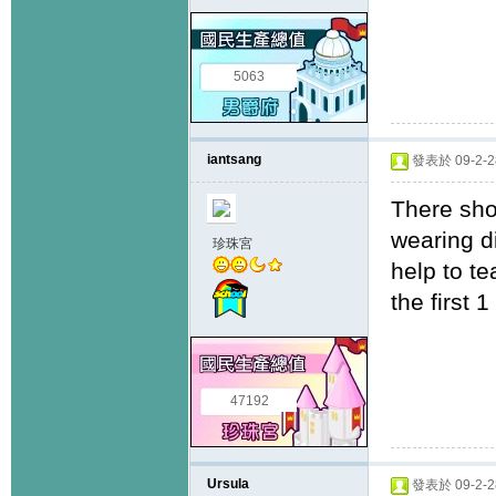
5063
iantsang
發表於 09-2-28
There sho
wearing d
珍珠宮
help to te
the first 
47192
Ursula
發表於 09-2-28