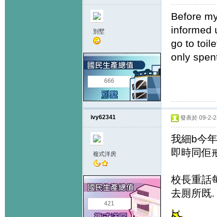
Before my
informed u
別墅
go to toil
only spen
666
ivy62341
發表於 09-2-28
我細b今年
即時同佢
複式洋房
校長重話
去厠所既.
421