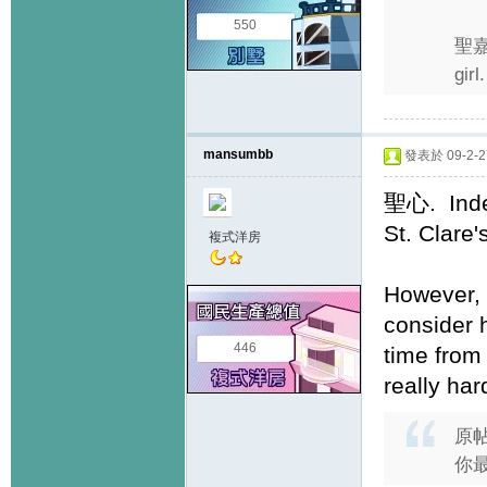
550
聖嘉勒
girl.
mansumbb
發表於 09-2-27
聖心. Indee
St. Clare'
複式洋房
However, 
consider 
446
time from
really har
原
你