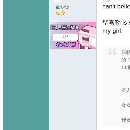
can't beli
複式洋房
聖嘉勒 is so
my girl.
446
原
的
11
本
女
我女