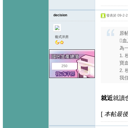
decision
發表於 09-2-28
原
複式洋房

為一
1.
寶血
250
2.
我住
就近
就讀
[
本帖最後由 d