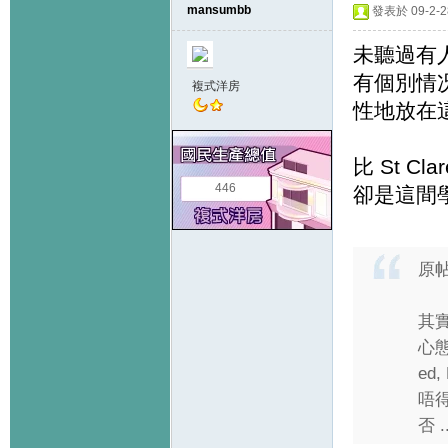
mansumbb
發表於 09-2-28
未聽過有人
有個別情
複式洋房
性地放在
比 St 
446
卻是這間
原
其實
心態
ed
唔得
否 ..