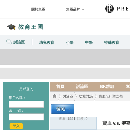
關於集團
集團品牌
討論區
幼兒教育
小學
中學
特殊教育
首頁
討論區
BK群組
幫
用戶登入
討論區
幼校討論
寶血 v.s. 聖嘉勒
用戶名稱：
密 碼：
查看:
1551
|
回覆:
9
教育
›
›
›
寶血 v.s. 聖
登入