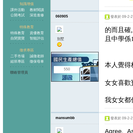
知識增值
課外活動
教材閱讀
公開考試
深造進修
060905
發表於 09-2-27
特殊教育
的而且確
特殊教育
資優教育
且中學係
自閉寶寶
智能評估
別墅
徵求專區
二手市場
誠徵老師
組班專區
徵保母車
本人覺得
550
聯絡管理員
女女喜歡
我女女都
mansumbb
發表於 09-2-27
Agree. As