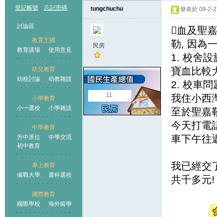
登記帳號
忘記密碼
tungchuchu
發表於 09-2-27
討論區
血及聖
教育王國
勒, 因為一
民房
教育講場
使用意見
1. 校舍設
寶血比較大
幼兒教育
幼校討論
幼教雜談
王國
2. 校車問
11
我住小西灣
小學教育
小一選校
小學雜談
至於聖嘉勒,
今天打電話
中學教育
車下午往
升中派位
中學交流
初中教育
我已經交了
專上教育
備戰大學
選科選校
共千多元!
國際教育
國際學校
海外留學