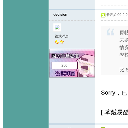
decision
發表於 09-2-28
原
複式洋房
未聽
情
學
250
比 
Sorry，已
[
本帖最後由 d