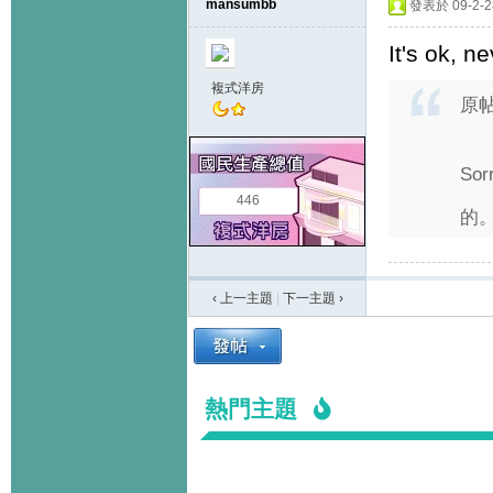
mansumbb
發表於 09-2-28
It's ok, n
複式洋房
原
Sor
446
的
‹ 上一主題
|
下一主題
›
熱門主題