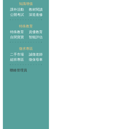
知識增值
課外活動
教材閱讀
公開考試
深造進修
特殊教育
特殊教育
資優教育
自閉寶寶
智能評估
徵求專區
二手市場
誠徵老師
組班專區
徵保母車
聯絡管理員