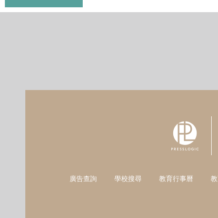
廣告查詢
學校搜尋
教育行事曆
教