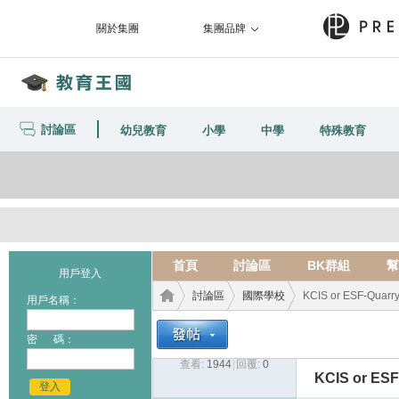
關於集團
集團品牌
討論區
幼兒教育
小學
中學
特殊教育
首頁
討論區
BK群組
幫
用戶登入
討論區
國際學校
KCIS or ESF-Quarry
用戶名稱：
密 碼：
查看:
1944
|
回覆:
0
教育
›
›
›
KCIS or ESF
登入