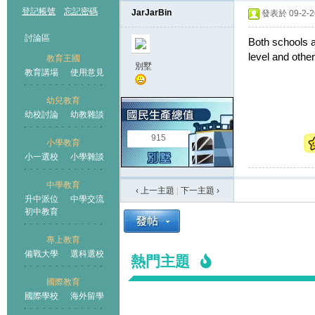
登記帳號
忘記密碼
JarJarBin
發表於 09-2-26
討論區
Both schools a
level and othe
教育王國
別墅
教育講場
使用意見
幼兒教育
幼校討論
幼教雜談
王國
915
小學教育
小一選校
小學雜談
中學教育
‹ 上一主題
|
下一主題
›
升中派位
中學交流
初中教育
專上教育
備戰大學
選科選校
熱門主題
國際教育
國際學校
海外留學