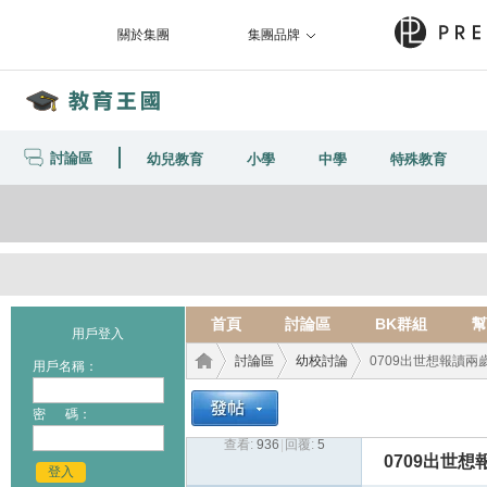
關於集團
集團品牌
討論區
幼兒教育
小學
中學
特殊教育
首頁
討論區
BK群組
幫
用戶登入
討論區
幼校討論
0709出世想報讀兩歲的
用戶名稱：
密 碼：
查看:
936
|
回覆:
5
教育
›
›
›
0709出世想報
登入