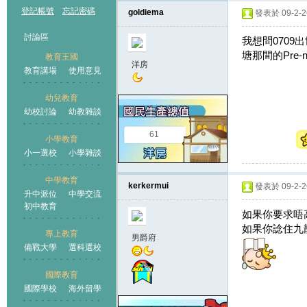
登記帳號
忘記密碼
goldiema
發表於 09-2-26
討論區
我想問070
塘那間的Pre-n
教育王國
洋房
教育講場
使用意見
幼兒教育
幼校討論
幼教雜談
王國
61
小學教育
小一選校
小學雜談
中學教育
kerkermui
發表於 09-2-26
升中派位
中學交流
初中教育
如果你要求唔高: 
如果你諗住九龍塘嘅
專上教育
男爵府
備戰大學
選科選校
國際教育
國際學校
海外留學