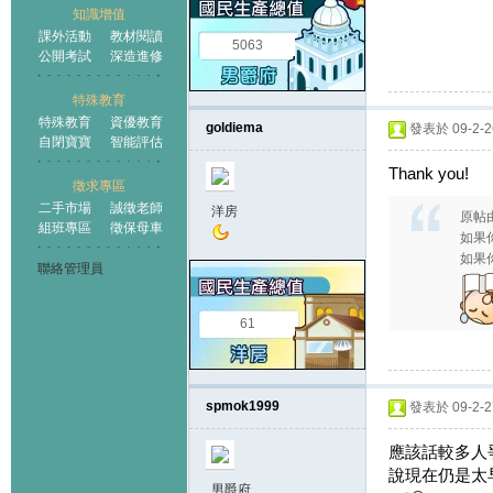
知識增值
課外活動
教材閱讀
5063
公開考試
深造進修
特殊教育
特殊教育
資優教育
goldiema
發表於 09-2-26
自閉寶寶
智能評估
Thank you!
徵求專區
二手市場
誠徵老師
洋房
原帖
組班專區
徵保母車
如果你
如果你
聯絡管理員
61
spmok1999
發表於 09-2-27
應該話較多人
說現在仍是太
男爵府