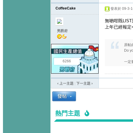
CoffeeCake
發表於 09-3-16
無啲咁既LI
上年已經報定
男爵府
原帖
Do yo
6266
一定
‹ 上一主題
|
下一主題
›
熱門主題