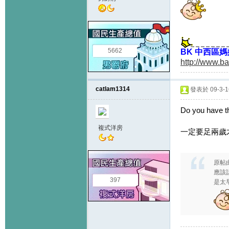
5662
BK 中西區
http://www.b
catlam1314
發表於 09-3-16
Do you have th
複式洋房
一定要足兩歲
原帖
應該
397
是太