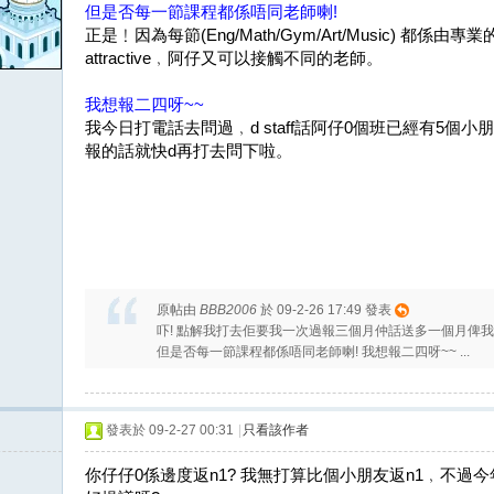
但是否每一節課程都係唔同老師喇!
正是﹗因為每節(Eng/Math/Gym/Art/Music) 都
attractive﹐阿仔又可以接觸不同的老師。
我想報二四呀~~
我今日打電話去問過﹐d staff話阿仔0個班已經有5個小
報的話就快d再打去問下啦。
原帖由
BBB2006
於 09-2-26 17:49 發表
吓! 點解我打去佢要我一次過報三個月仲話送多一個月俾我,
但是否每一節課程都係唔同老師喇! 我想報二四呀~~ ...
發表於 09-2-27 00:31
|
只看該作者
你仔仔0係邊度返n1? 我無打算比個小朋友返n1﹐不過今