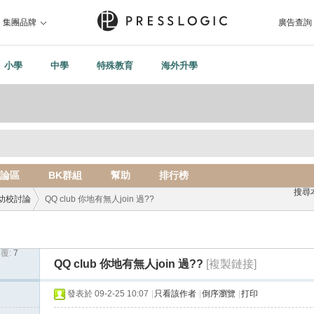
集團品牌
廣告查詢
小學
中學
特殊教育
海外升學
論區
BK群組
幫助
排行榜
搜尋
幼校討論
QQ club 你地有無人join 過??
覆:
7
›
QQ club 你地有無人join 過??
[複製鏈接]
發表於 09-2-25 10:07
|
只看該作者
|
倒序瀏覽
|
打印