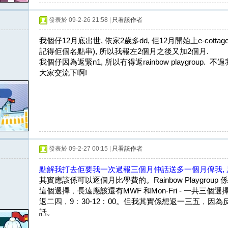
發表於 09-2-26 21:58
|
只看該作者
我個仔12月底出世, 依家2歲多dd, 佢12月開始上e-cottage,
記得佢個名點串), 所以我報左2個月之後又加2個月.
我個仔因為返緊n1, 所以冇得返rainbow playgroup. 
大家交流下啊!
發表於 09-2-27 00:15
|
只看該作者
點解我打去佢要我一次過報三個月仲話送多一個月俾我, 
其實應該係可以逐個月比學費的。Rainbow Playgroup
這個選擇﹐長遠應該還有MWF 和Mon-Fri - 一共三個
返二四﹐9﹕30-12﹕00。但我其實係想返一三五﹐因為反
話。