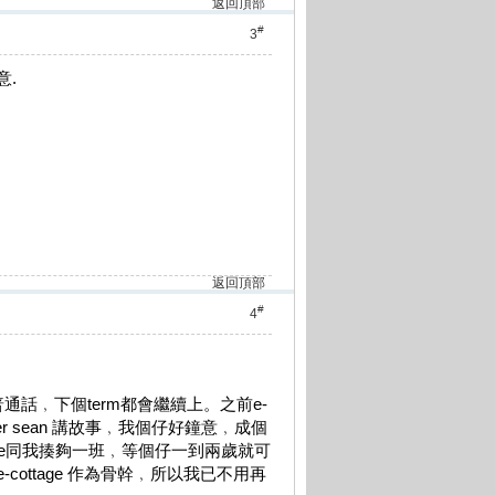
返回頂部
#
3
意.
返回頂部
#
4
普通話﹐下個term都會繼續上。之前e-
﹐teacher sean 講故事﹐我個仔好鐘意﹐成個
age同我揍夠一班﹐等個仔一到兩歲就可
e-cottage 作為骨幹﹐所以我已不用再