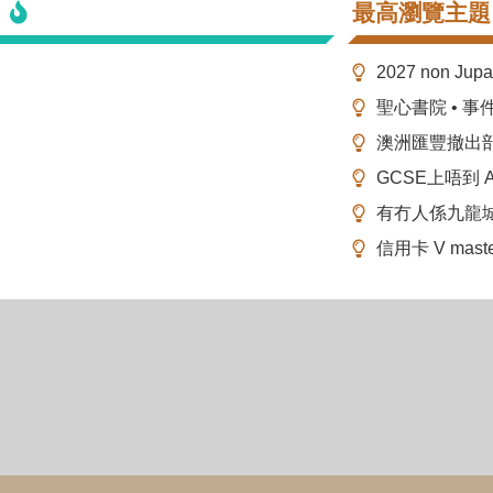
最高瀏覽主題
2027 non Ju
聖心書院 • 事
澳洲匯豐撤出
GCSE上唔到 A-
有冇人係九龍
信用卡 V mas