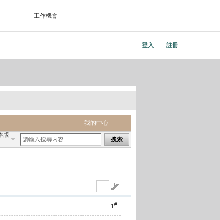
工作機會
登入
註冊
我的中心
本版
搜索
#
1