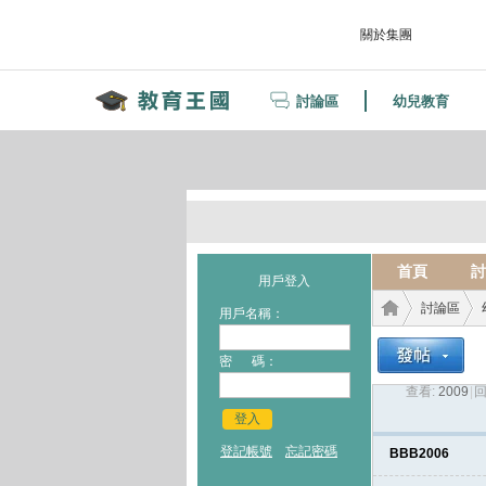
關於集團
討論區
幼兒教育
首頁
討
用戶登入
討論區
用戶名稱：
密 碼：
查看:
2009
|
回
教育
›
›
登入
登記帳號
忘記密碼
BBB2006