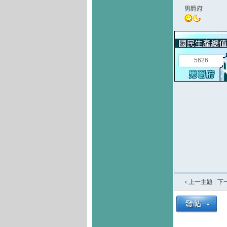
男爵府
5626
‹ 上一主題
|
下