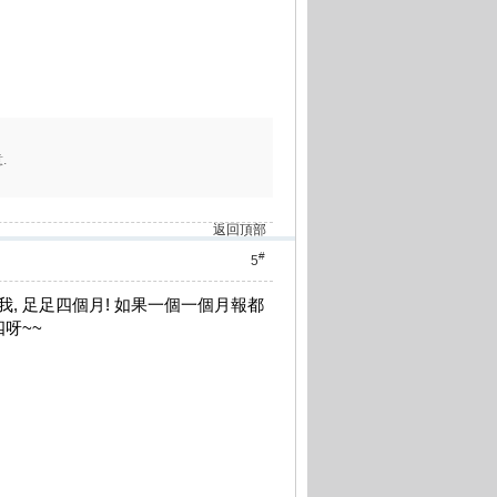
.
返回頂部
#
5
, 足足四個月! 如果一個一個月報都
呀~~