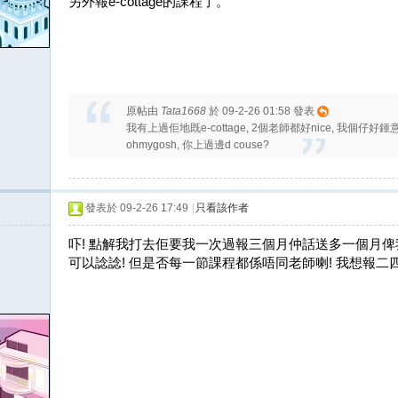
另外報e-cottage的課程了。
原帖由
Tata1668
於 09-2-26 01:58 發表
我有上過佢地既e-cottage, 2個老師都好nice, 我個仔好鍾意
ohmygosh, 你上過邊d couse?
發表於 09-2-26 17:49
|
只看該作者
吓! 點解我打去佢要我一次過報三個月仲話送多一個月俾我
可以諗諗! 但是否每一節課程都係唔同老師喇! 我想報二四