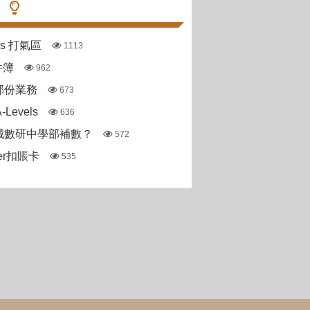
pas 打氣區
1113
件簿
962
部份業務
673
Levels
636
城數研中學部補數？
572
ter扣賬卡
535