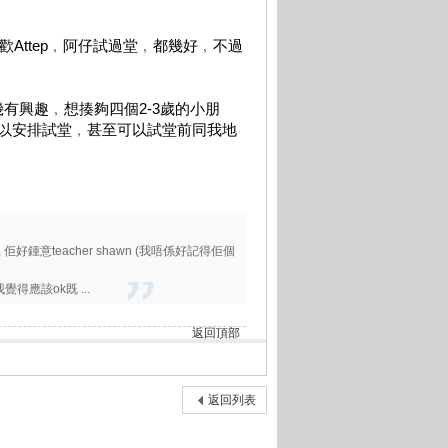
歡Attep﹐阿仔試過堂﹐都幾好﹐不過
有興趣﹐想揍夠四個2-3歲的小朋
以安排試堂﹐甚至可以試堂前同我地
, 佢好鍾意teacher shawn (我唔係好記得佢個
我覺得應該ok既 ...
返回頂部
返回列表