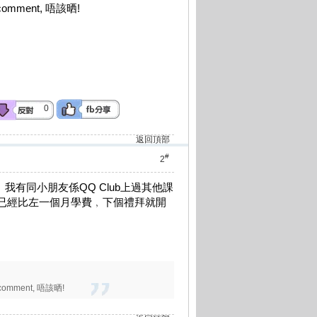
 comment, 唔該晒!
0
返回頂部
#
2
始。我有同小朋友係QQ Club上過其他課
但我已經比左一個月學費﹐下個禮拜就開
 comment, 唔該晒!