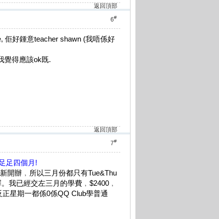
返回頂部
#
6
 佢好鍾意teacher shawn (我唔係好
不過我覺得應該ok既.
返回頂部
#
7
足足四個月!
 係新開辦﹐所以三月份都只有Tue&Thu
選擇。我已經交左三月的學費﹐$2400﹐
正星期一都係0係QQ Club學普通