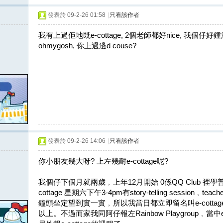
發表於 09-2-26 01:58
|
只看該作者
我有上過佢地既e-cottage, 2個老師都好nice, 我個仔好鍾
ohmygosh, 你上過邊d couse?
發表於 09-2-26 14:06
|
只看該作者
你小朋友幾大呀? 上左幾耐e-cottage呢?
我個仔下個月就兩歲﹐上年12月開始 0係QQ Club 裡學
cottage 星期六下午3-4pm有story-telling session
鐘頭坐定望到實一實﹐所以我當日都立即留名叫e-cott
以上。不過而家我同阿仔報左Rainbow Playgroup﹐當中