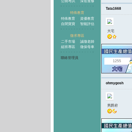
公開考試
深造進修
Tata1668
特殊教育
特殊教育
資優教育
自閉寶寶
智能評估
大宅
徵求專區
二手市場
誠徵老師
組班專區
徵保母車
聯絡管理員
1255
ohmygosh
男爵府