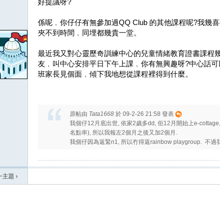
好提議呀?
係呢﹐你仔仔有無參加過QQ Club 的其他課程呢?我幾喜
夾不到時間﹐同埋都幾貴一堂。
最近我又對心靈歷奇訓練中心的兒童情緒教育證書課程幾
友﹐叫中心安排平日下午上課﹐你有無興趣呀?中心話可
班家長見個面﹐傾下我地想從課程裡得到什麼。
原帖由
Tata1668
於 09-2-26 21:58 發表
我個仔12月底出世, 依家2歲多dd, 佢12月開始上e-cottage
名點串), 所以我報左2個月之後又加2個月.
我個仔因為返緊n1, 所以冇得返rainbow playgroup. 不過
一主題
›