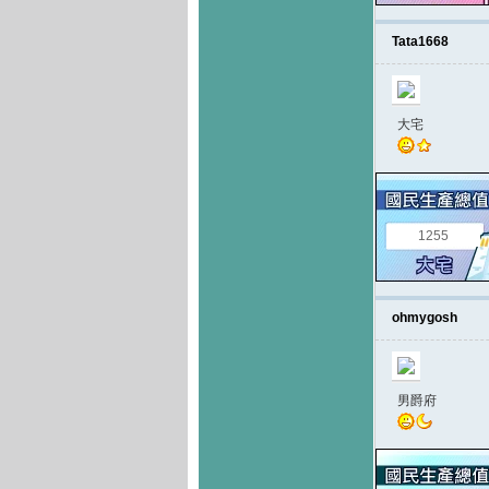
Tata1668
大宅
1255
ohmygosh
男爵府