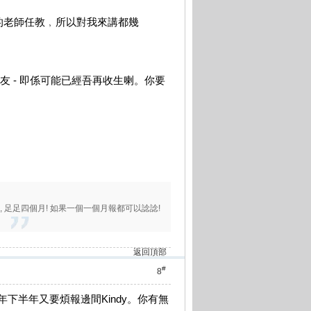
係由專業的老師任教﹐所以對我來講都幾
朋友 - 即係可能已經吾再收生喇。你要
 足足四個月! 如果一個一個月報都可以諗諗!
返回頂部
#
8
年下半年又要煩報邊間Kindy。你有無