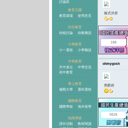
討論區
教育王國
複式洋房
教育講場
使用意見
幼兒教育
幼校討論
幼教雜談
王國
188
小學教育
小一選校
小學雜談
中學教育
ohmygosh
升中派位
中學交流
初中教育
專上教育
男爵府
備戰大學
選科選校
國際教育
國際學校
海外留學
5626
知識增值
課外活動
教材閱讀