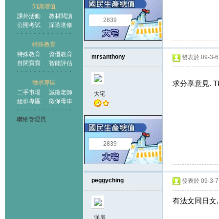
知識增值
課外活動
教材閱讀
2839
公開考試
深造進修
特殊教育
特殊教育
資優教育
mrsanthony
發表於 09-3-6 
自閉寶寶
智能評估
求分享意見. T
徵求專區
二手市場
誠徵老師
大宅
組班專區
徵保母車
聯絡管理員
2839
peggyching
發表於 09-3-7 
有法文同日文,
洋房