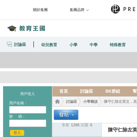
關於集團
集團品牌
討論區
幼兒教育
小學
中學
特殊教育
首頁
討論區
BK群組
幫
用戶登入
討論區
小學雜談
陳守仁除左英文，其
用戶名稱：
密 碼：
查看:
1286
|
回覆:
6
教育
›
›
›
陳守仁除左
登入