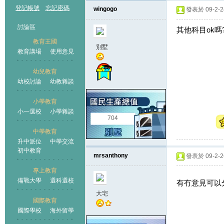
登記帳號
忘記密碼
wingogo
發表於 09-2-24
討論區
其他科目ok嗎
教育王國
別墅
教育講場
使用意見
幼兒教育
幼校討論
幼教雜談
王國
小學教育
小一選校
小學雜談
704
中學教育
升中派位
中學交流
初中教育
mrsanthony
發表於 09-2-26
專上教育
備戰大學
選科選校
有冇意見可以
大宅
國際教育
國際學校
海外留學