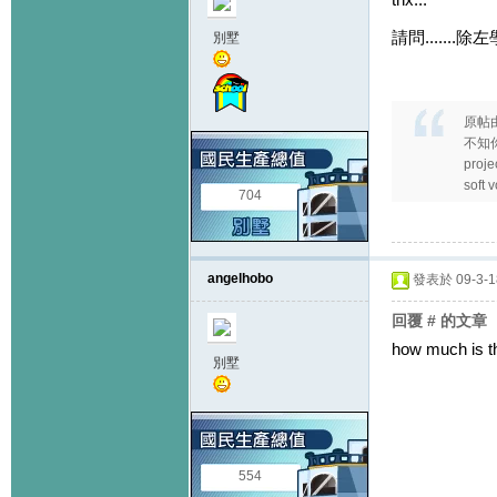
請問......
別墅
原帖
不知你
pro
soft 
704
angelhobo
發表於 09-3-18
回覆 # 的文章
how much is th
別墅
554