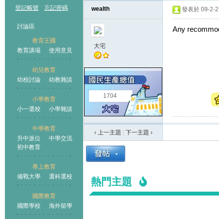
登記帳號
忘記密碼
wealth
發表於 09-2-23
討論區
Any recommod
教育王國
大宅
教育講場
使用意見
幼兒教育
幼校討論
幼教雜談
王國
1704
小學教育
小一選校
小學雜談
中學教育
‹ 上一主題
|
下一主題
›
升中派位
中學交流
初中教育
專上教育
備戰大學
選科選校
熱門主題
國際教育
國際學校
海外留學