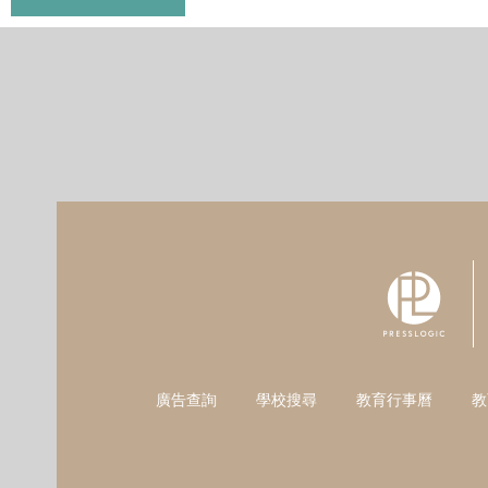
廣告查詢
學校搜尋
教育行事曆
教