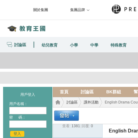
關於集團
集團品牌
討論區
幼兒教育
小學
中學
特殊教育
首頁
討論區
BK群組
幫
用戶登入
討論區
課外活動
English Drama Cours
用戶名稱：
密 碼：
查看:
1381
|
回覆:
0
教育
›
›
›
English Dram
登入