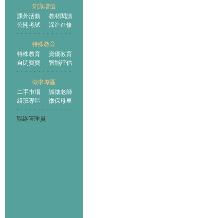
知識增值
課外活動
教材閱讀
公開考試
深造進修
特殊教育
特殊教育
資優教育
自閉寶寶
智能評估
徵求專區
二手市場
誠徵老師
組班專區
徵保母車
聯絡管理員