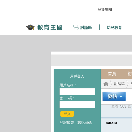
關於集團
討論區
幼兒教育
首頁
討
用戶登入
討論區
用戶名稱：
密 碼：
查看:
563
|
回
教育
›
›
登入
登記帳號
忘記密碼
mirella