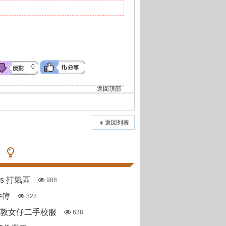
0
返回頂部
返回列表
pas 打氣區
988
件簿
828
斯敦女仔二手校服
638