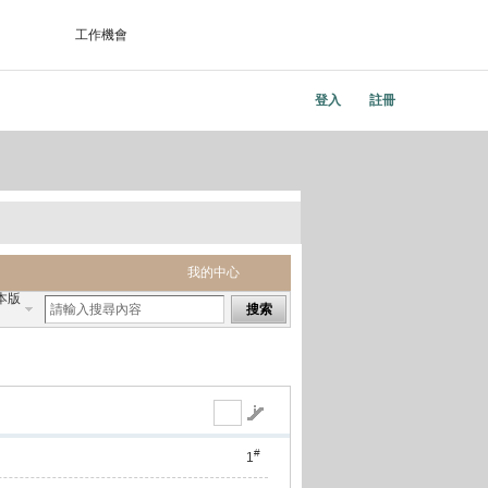
工作機會
登入
註冊
我的中心
本版
搜索
#
1