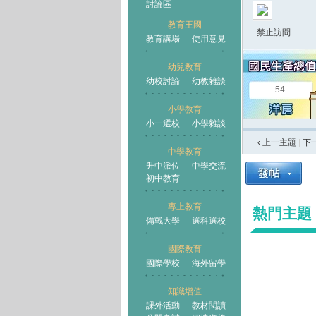
討論區
教育王國
禁止訪問
教育講場
使用意見
幼兒教育
幼校討論
幼教雜談
王國
54
小學教育
小一選校
小學雜談
‹ 上一主題
|
下
中學教育
升中派位
中學交流
初中教育
專上教育
熱門主題
備戰大學
選科選校
國際教育
國際學校
海外留學
知識增值
課外活動
教材閱讀