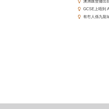
澳洲匯豐撤出
GCSE上唔到 A-
有冇人係九龍