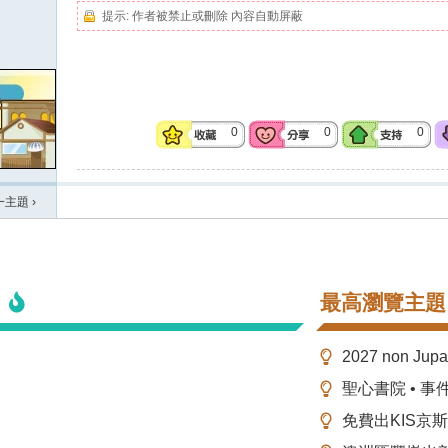
提示:
作者被禁止或刪除 內容自動屏蔽
0
0
0
一主題
›
最高瀏覽主題
2027 non Ju
聖心書院 • 事
免費出KIS京