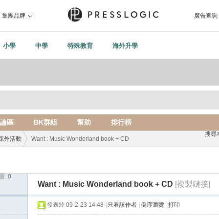
集團品牌
廣告查詢
小學
中學
特殊教育
海外升學
論區
BK群組
幫助
排行榜
搜尋
課外活動
Want : Music Wonderland book + CD
覆:
0
›
Want : Music Wonderland book + CD
[複製鏈接]
發表於 09-2-23 14:48
|
只看該作者
|
倒序瀏覽
|
打印