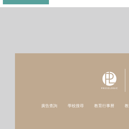
廣告查詢
學校搜尋
教育行事曆
教