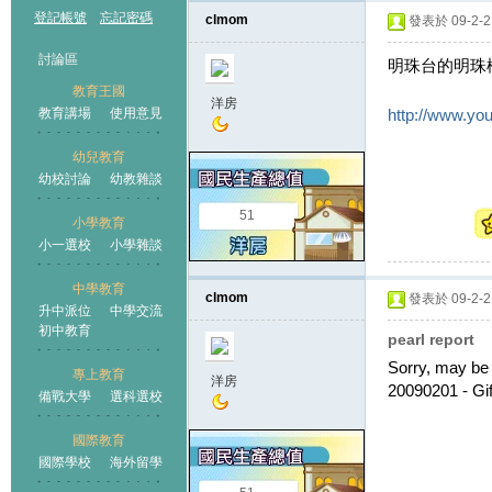
登記帳號
忘記密碼
clmom
發表於 09-2-21
討論區
明珠台的明珠檔
教育王國
洋房
http://www.y
教育講場
使用意見
幼兒教育
幼校討論
幼教雜談
王國
51
小學教育
小一選校
小學雜談
中學教育
clmom
發表於 09-2-21
升中派位
中學交流
初中教育
pearl report
Sorry, may be 
專上教育
洋房
20090201 - Gif
備戰大學
選科選校
國際教育
國際學校
海外留學