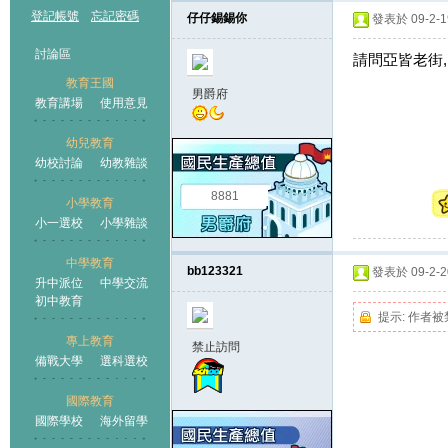
登記帳號
忘記密碼
仔仔錫錫你
發表於 09-2-19
討論區
請問亞皆老街, 
教育王國
男爵府
教育講場
使用意見
幼兒教育
幼校討論
幼教雜談
王國
8881
小學教育
小一選校
小學雜談
中學教育
bb123321
發表於 09-2-20
升中派位
中學交流
初中教育
提示:
作者被
專上教育
禁止訪問
備戰大學
選科選校
國際教育
國際學校
海外留學