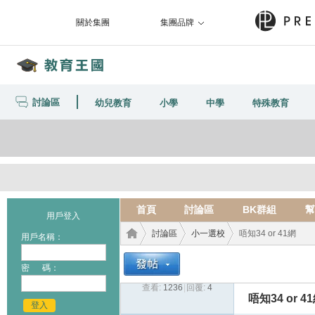
關於集團
集團品牌
討論區
幼兒教育
小學
中學
特殊教育
首頁
討論區
BK群組
幫
用戶登入
討論區
小一選校
唔知34 or 41網
用戶名稱：
密 碼：
查看:
1236
|
回覆:
4
教育
›
›
›
唔知34 or 4
登入