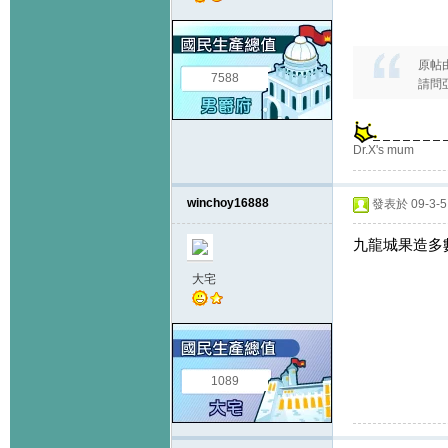
原帖
7588
請問亞
Dr.X's mum
winchoy16888
發表於 09-3-5 
九龍城果造多
大宅
1089