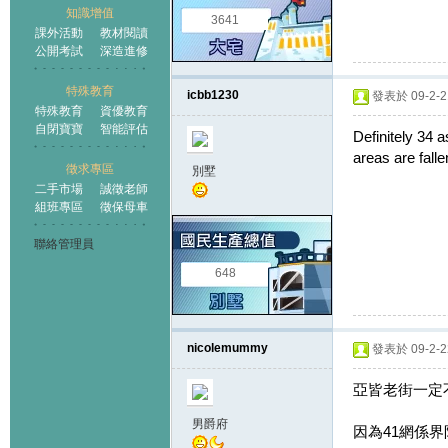
知識增值
3641
課外活動
教材閱讀
公開考試
深造進修
特殊教育
icbb1230
發表於 09-2-21
特殊教育
資優教育
自閉寶寶
智能評估
Definitely 34 
areas are falle
徵求專區
別墅
二手市場
誠徵老師
組班專區
徵保母車
聯絡管理員
648
nicolemummy
發表於 09-2-22
亞皆老街一定不
男爵府
因為41網係界