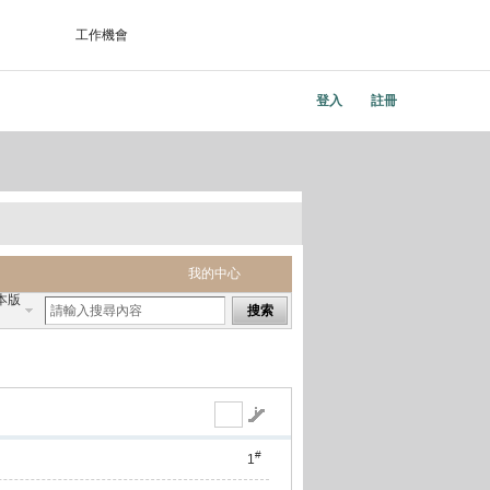
工作機會
登入
註冊
我的中心
本版
搜索
#
1