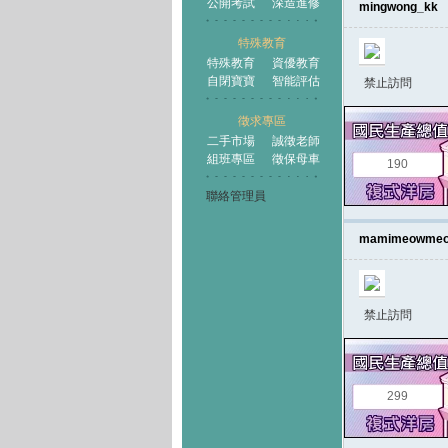
公開考試
深造進修
mingwong_kk
特殊教育
特殊教育
資優教育
自閉寶寶
智能評估
禁止訪問
徵求專區
二手市場
誠徵老師
組班專區
徵保母車
190
聯絡管理員
mamimeowme
禁止訪問
299