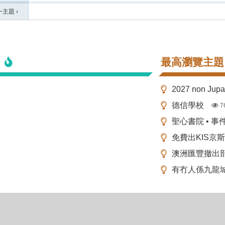
一主題
›
最高瀏覽主題
2027 non Ju
德信學校
7
聖心書院 • 事
免費出KIS京
澳洲匯豐撤出
有冇人係九龍