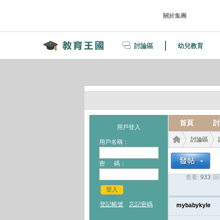
關於集團
討論區
幼兒教育
首頁
討
用戶登入
討論區
用戶名稱：
密 碼：
查看:
933
|
回
教育
›
›
登入
登記帳號
忘記密碼
mybabykyle