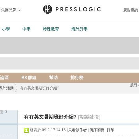
集團品牌
廣告查詢
小學
中學
特殊教育
海外升學
論區
BK群組
幫助
排行榜
搜尋
課外活動
有冇英文暑期班好介紹?
覆:
3
›
有冇英文暑期班好介紹?
[複製鏈接]
發表於 09-2-17 14:16
|
只看該作者
|
倒序瀏覽
|
打印