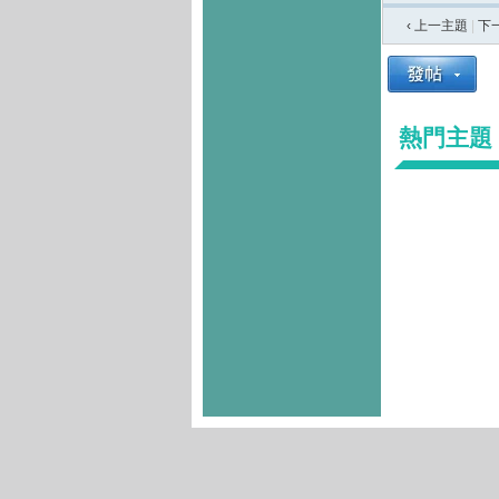
‹ 上一主題
|
下
熱門主題