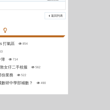
返回列表
pas 打氣區
854
63
件簿
714
斯敦女仔二手校服
562
部份業務
522
城數研中學部補數？
490