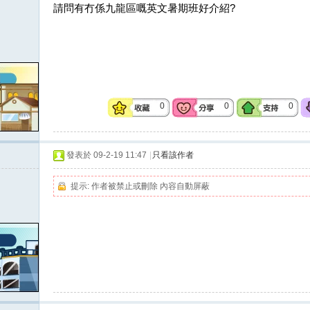
請問有冇係九龍區嘅英文暑期班好介紹?
0
0
0
發表於 09-2-19 11:47
|
只看該作者
提示:
作者被禁止或刪除 內容自動屏蔽