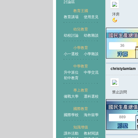
討論區
教育王國
洋房
教育講場
使用意見
幼兒教育
幼校討論
幼教雜談
王國
36
小學教育
小一選校
小學雜談
中學教育
christylamlam
升中派位
中學交流
初中教育
專上教育
禁止訪問
備戰大學
選科選校
國際教育
國際學校
海外留學
889
知識增值
課外活動
教材閱讀