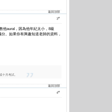
返回頂部
#
3
aural，因為他年紀太小，8級
了滿分。如果你有興趣知道老師的資料，
九或十月考試。
返回頂部
#
4