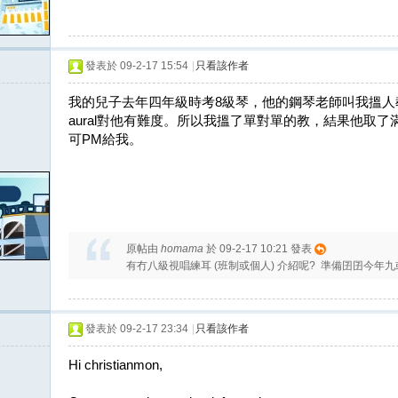
發表於 09-2-17 15:54
|
只看該作者
我的兒子去年四年級時考8級琴，他的鋼琴老師叫我搵人教他
aural對他有難度。所以我搵了單對單的教，結果他取
可PM給我。
原帖由
homama
於 09-2-17 10:21 發表
有冇八級視唱練耳 (班制或個人) 介紹呢? 準備囝囝今年
發表於 09-2-17 23:34
|
只看該作者
Hi christianmon,