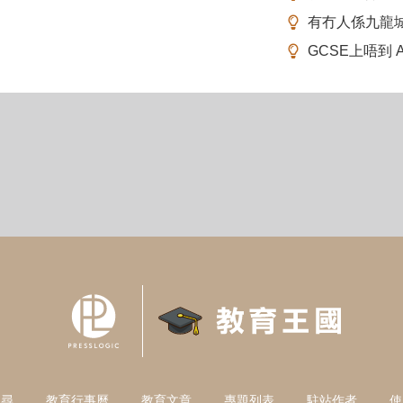
有冇人係九龍
GCSE上唔到 A-
搜尋
教育行事曆
教育文章
專題列表
駐站作者
使