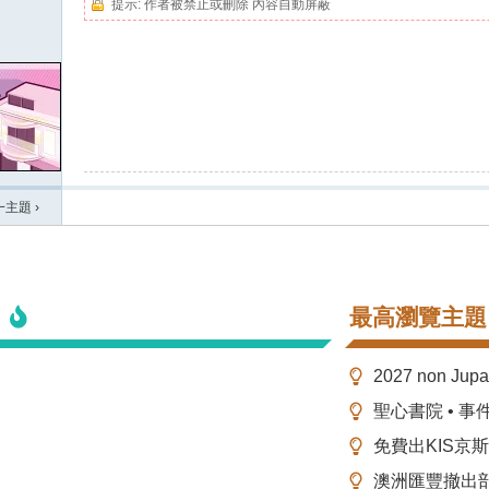
提示:
作者被禁止或刪除 內容自動屏蔽
一主題
›
最高瀏覽主題
2027 non Ju
聖心書院 • 事
免費出KIS京
澳洲匯豐撤出