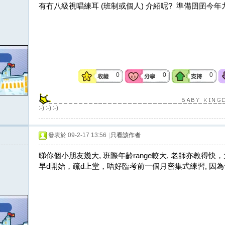
有冇八級視唱練耳 (班制或個人) 介紹呢? 準備囝囝今
0
0
0
:-) :-) :-)
發表於 09-2-17 13:56
|
只看該作者
睇你個小朋友幾大, 班際年齡range較大, 老師亦教得快
早d開始，疏d上堂，唔好臨考前一個月密集式練習, 因