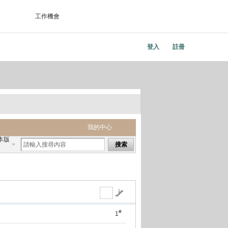
工作機會
登入
註冊
我的中心
本版
搜索
#
1