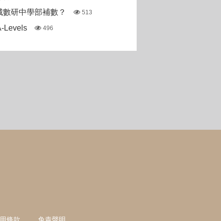
城數研中學部補數？
513
Levels
496
用條款
免責聲明