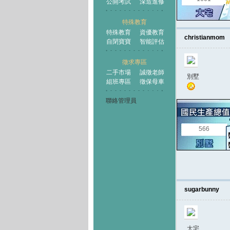
公開考試
深造進修
特殊教育
特殊教育
資優教育
christianmom
自閉寶寶
智能評估
徵求專區
二手市場
誠徵老師
別墅
組班專區
徵保母車
聯絡管理員
566
sugarbunny
大宅