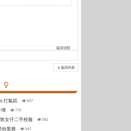
返回頂部
返回列表
pas 打氣區
937
件簿
770
斯敦女仔二手校服
592
部份業務
547