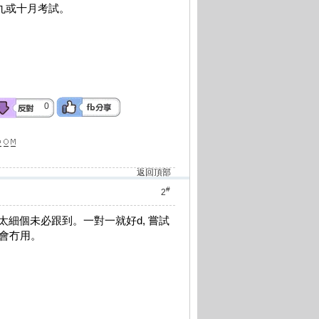
年九或十月考試。
0
返回頂部
#
2
，太細個未必跟到。一對一就好d, 嘗試
為會冇用。