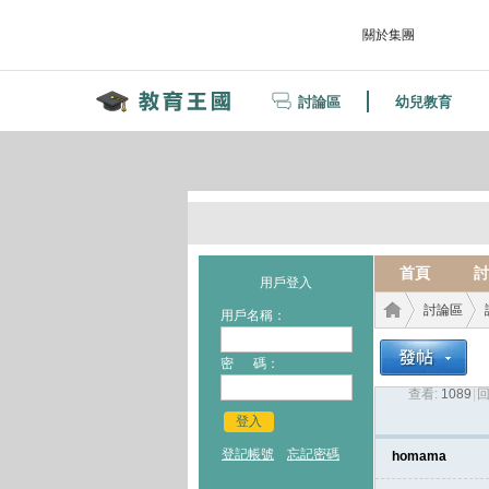
關於集團
討論區
幼兒教育
首頁
討
用戶登入
討論區
用戶名稱：
密 碼：
查看:
1089
|
回
教育
›
›
登入
登記帳號
忘記密碼
homama