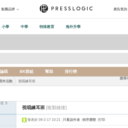
集團品牌
廣告查詢
小學
中學
特殊教育
海外升學
論區
BK群組
幫助
排行榜
搜尋
課外活動
視唱練耳班
覆:
5
›
視唱練耳班
[複製鏈接]
發表於 09-2-17 10:21
|
只看該作者
|
倒序瀏覽
|
打印