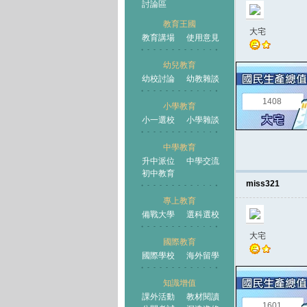
討論區
教育王國
大宅
教育講場
使用意見
幼兒教育
幼校討論
幼教雜談
王國
1408
小學教育
小一選校
小學雜談
中學教育
升中派位
中學交流
初中教育
miss321
專上教育
備戰大學
選科選校
大宅
國際教育
國際學校
海外留學
知識增值
課外活動
教材閱讀
1601