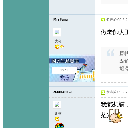
MrsFung
發表於 09-2-20
做老師人
大宅
原
點
選擇
2971
zoemanman
發表於 09-2-20
我都想講
別墅
茫)