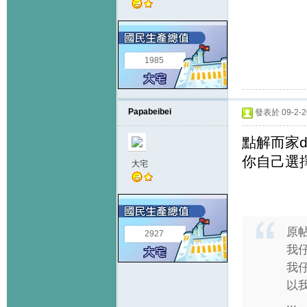
1985
Papabeibei
發表於 09-2-20
點解而家d
你自己選擇
大宅
原
2927
我仔
我仔
以我
...