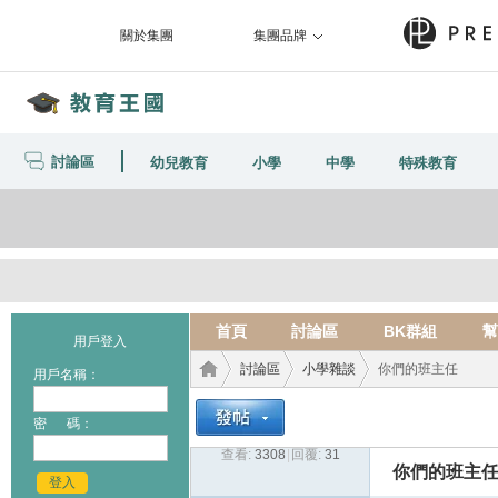
關於集團
集團品牌
討論區
幼兒教育
小學
中學
特殊教育
首頁
討論區
BK群組
幫
用戶登入
討論區
小學雜談
你們的班主任
用戶名稱：
密 碼：
查看:
3308
|
回覆:
31
教育
›
›
›
你們的班主
登入