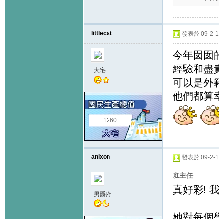
littlecat
發表於 09-2-18
今年囡囡
經驗和盡責
大宅
可以是外
他們都算幸
1260
anixon
發表於 09-2-18
班主任
真好彩! 
男爵府
她對每個