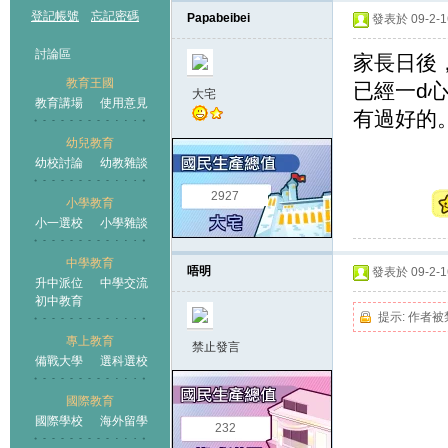
登記帳號
忘記密碼
Papabeibei
發表於 09-2-16
討論區
家長日後
教育王國
已經一d
大宅
教育講場
使用意見
有過好的
幼兒教育
幼校討論
幼教雜談
王國
2927
小學教育
小一選校
小學雜談
中學教育
唔明
發表於 09-2-16
升中派位
中學交流
初中教育
提示:
作者被
專上教育
禁止發言
備戰大學
選科選校
國際教育
國際學校
海外留學
232