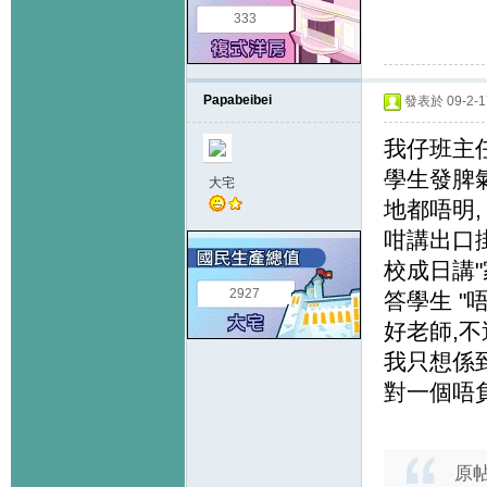
333
Papabeibei
發表於 09-2-17
我仔班主
學生發脾氣
大宅
地都唔明,
咁講出口掛
校成日講"
2927
答學生 "
好老師,
我只想係到
對一個唔
原