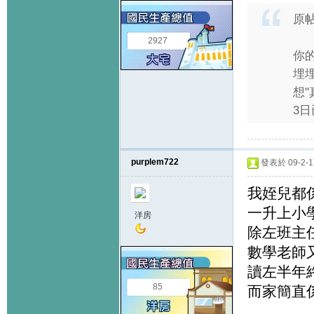
原
2927
你
埋
想
3日
purplem722
發表於 09-2-17
我姪兒都
一升上小
洋房
除左班主
數學老師
讀左半年
85
而家簡直