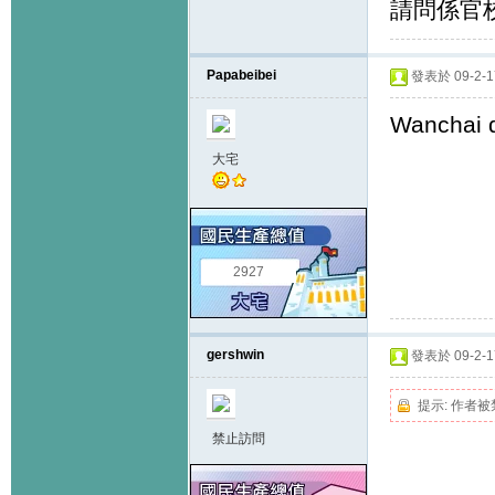
請問係官校
Papabeibei
發表於 09-2-17
Wanchai di
大宅
2927
gershwin
發表於 09-2-17
提示:
作者被
禁止訪問