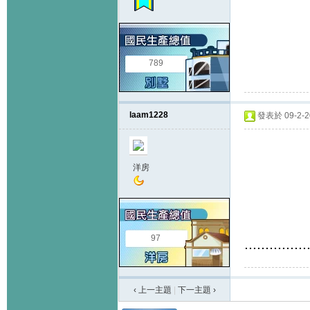
789
laam1228
發表於 09-2-20
洋房
97
...............
‹ 上一主題
|
下一主題
›