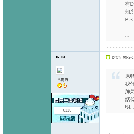
有
知
P.
...
IRON
發表於 09-2-17
原
男爵府
我
脾氣
話係
明, .
6228