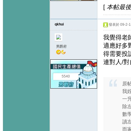
[
本帖最後由 
qkhui
發表於 09-2-18
我覺得老師
適應好多野
男爵府
得需要投訢
連對人/
5540
原
我
一
除
數
讀
而