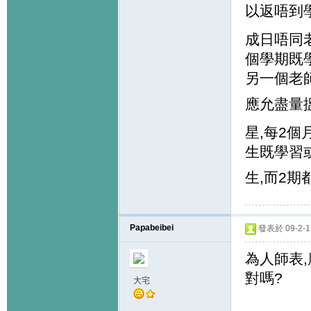
以返唔到
成日唔同
個學期既
另一個老
應允盡量
星,每2
生既學習
生,而2期
Papabeibei
發表於 09-2-17
為人師表,
對嗎?
大宅