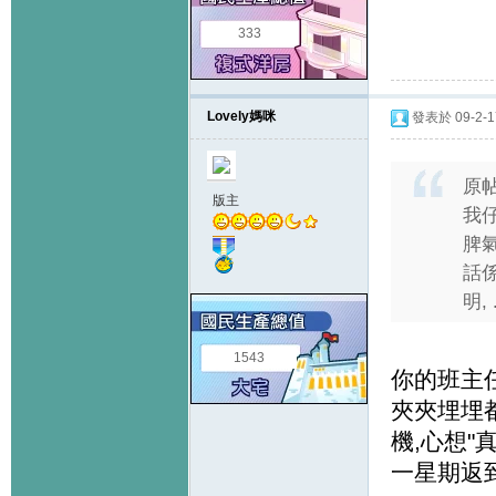
333
Lovely媽咪
發表於 09-2-17
原
版主
我
脾氣
話係
明, .
1543
你的班主
夾夾埋埋
機,心想"
一星期返到