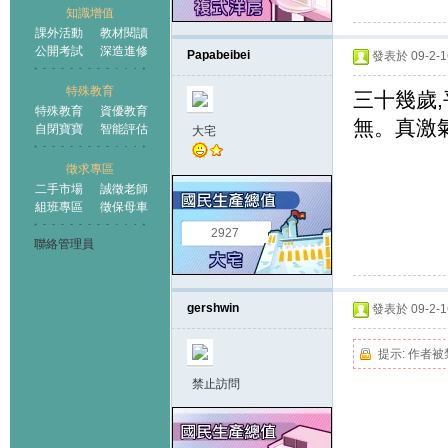
知識增值
課外活動
教材閱讀
公開考試
深造進修
Papabeibei
發表於 09-2-16
特殊教育
三十幾歲
特殊教育
資優教育
無。真激氣
自閉寶寶
智能評估
大宅
徵求專區
二手市場
誠徵老師
組班專區
徵保母車
2927
聯絡管理員
gershwin
發表於 09-2-16
提示:
作者被
禁止訪問