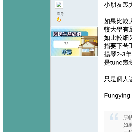
小朋友幾大
洋房
如果比較
較大學有
如比較細
72
指要下苦
揚琴2-3
是tune
只是個人
Fungying
原
如