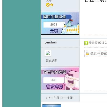
大宅
2663
gershwin
發表於 09-2-15
提示:
作者被
禁止訪問
333
‹ 上一主題
|
下一主題
›