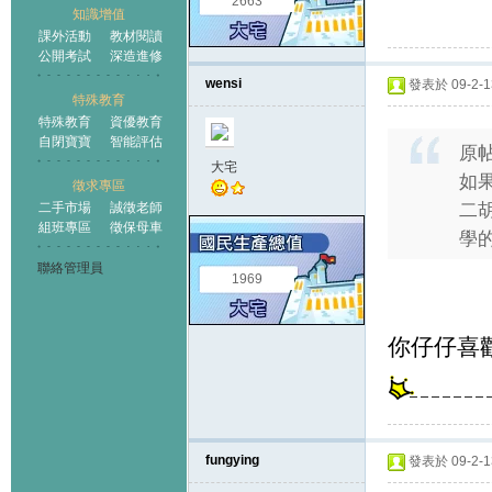
2663
知識增值
課外活動
教材閱讀
公開考試
深造進修
wensi
發表於 09-2-13
特殊教育
特殊教育
資優教育
自閉寶寶
智能評估
原
大宅
如
徵求專區
二手市場
誠徵老師
二
組班專區
徵保母車
學
聯絡管理員
1969
你仔仔喜
fungying
發表於 09-2-13