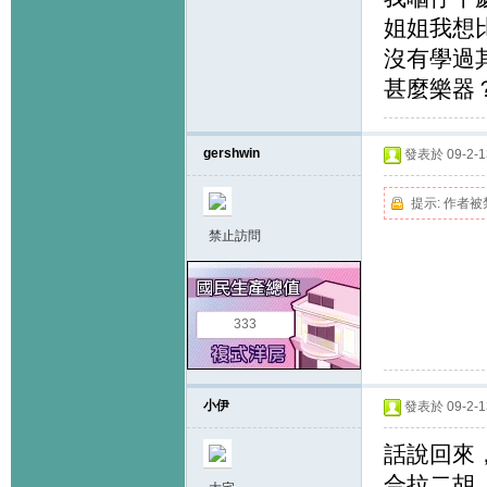
姐姐我想
沒有學過
甚麼樂器
gershwin
發表於 09-2-13
提示:
作者被
禁止訪問
333
小伊
發表於 09-2-13
話說回來
合拉二胡