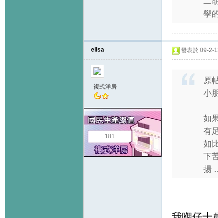
二
學
elisa
發表於 09-2-13
原
複式洋房
小
如
有足
181
如
下
揚 ..
我嗰仔十