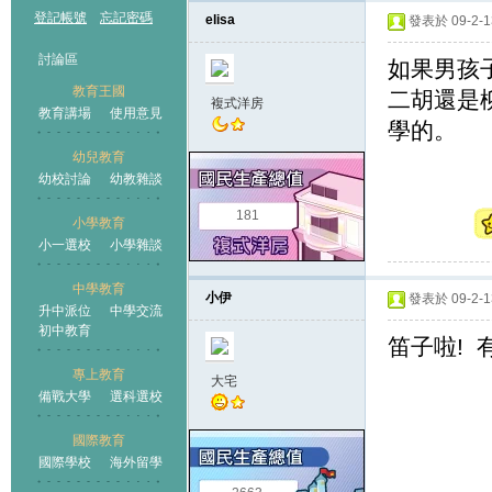
登記帳號
忘記密碼
elisa
發表於 09-2-13
討論區
如果男孩
教育王國
二胡還是
複式洋房
教育講場
使用意見
學的。
幼兒教育
幼校討論
幼教雜談
王國
181
小學教育
小一選校
小學雜談
中學教育
小伊
發表於 09-2-13
升中派位
中學交流
初中教育
笛子啦!
專上教育
大宅
備戰大學
選科選校
國際教育
國際學校
海外留學