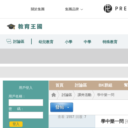
關於集團
集團品牌
討論區
幼兒教育
小學
中學
特殊教育
首頁
討論區
BK群組
幫
用戶登入
討論區
課外活動
學中樂一問
用戶名稱：
密 碼：
查看:
1557
|
回覆:
7
教育
›
›
›
學中樂一問
登入