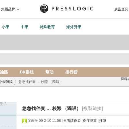
集團品牌
廣告查詢
小學
中學
特殊教育
海外升學
論區
BK群組
幫助
排行榜
搜尋
小學雜談
急急找伴奏 … 校際 （獨唱）
覆:
3
›
急急找伴奏 … 校際 （獨唱）
[複製鏈接]
發表於 09-2-10 11:50
|
只看該作者
|
倒序瀏覽
|
打印