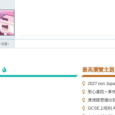
一主題
›
最高瀏覽主題
2027 non Ju
聖心書院 • 事
澳洲匯豐撤出
GCSE上唔到 A-