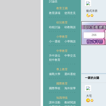
討論區
教育王國
複式洋房
教育講場
使用意見
幼兒教育
幼校討論
幼教雜談
王國
266
小學教育
小一選校
小學雜談
中學教育
升中派位
中學交流
初中教育
專上教育
備戰大學
選科選校
一家的太陽
國際教育
國際學校
海外留學
大宅
知識增值
課外活動
教材閱讀