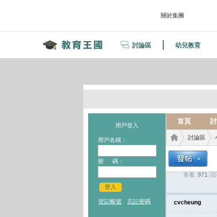
關於集團
討論區
幼兒教育
首頁
討
用戶登入
討論區
用戶名稱：
密 碼：
查看:
971
|
回
教育
›
›
登入
登記帳號
忘記密碼
cvcheung