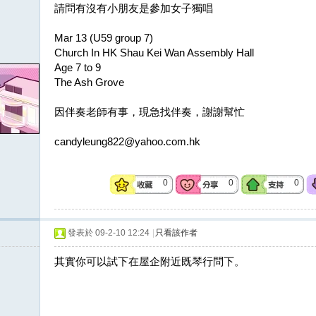
請問有沒有小朋友是參加女子獨唱
Mar 13 (U59 group 7)
Church In HK Shau Kei Wan Assembly Hall
Age 7 to 9
The Ash Grove
因伴奏老師有事，現急找伴奏，謝謝幫忙
candyleung822@yahoo.com.hk
0
0
0
發表於 09-2-10 12:24
|
只看該作者
其實你可以試下在屋企附近既琴行問下。