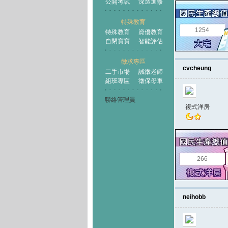
公開考試
深造進修
特殊教育
1254
特殊教育
資優教育
自閉寶寶
智能評估
徵求專區
cvcheung
二手市場
誠徵老師
組班專區
徵保母車
聯絡管理員
複式洋房
266
neihobb