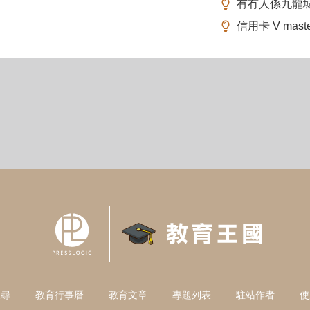
有冇人係九龍
信用卡 V mas
搜尋
教育行事曆
教育文章
專題列表
駐站作者
使