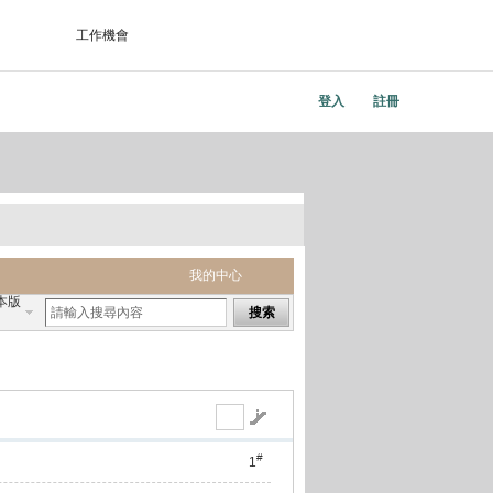
工作機會
登入
註冊
我的中心
本版
搜索
#
1