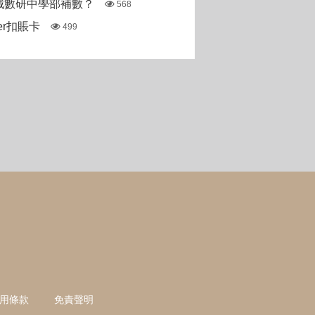
城數研中學部補數？
568
ter扣賬卡
499
用條款
免責聲明