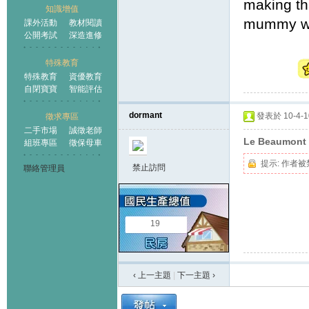
making th
知識增值
mummy wh
課外活動
教材閱讀
公開考試
深造進修
特殊教育
特殊教育
資優教育
自閉寶寶
智能評估
dormant
發表於 10-4-10
徵求專區
二手市場
誠徵老師
Le Beaumont
組班專區
徵保母車
提示:
作者被
禁止訪問
聯絡管理員
19
‹ 上一主題
|
下一主題
›