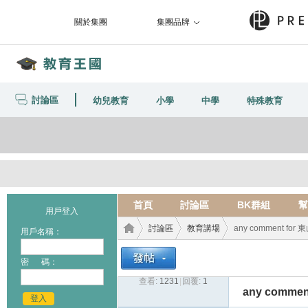
關於集團
集團品牌
討論區
幼兒教育
小學
中學
特殊教育
首頁
討論區
BK群組
幫
用戶登入
討論區
教育講場
any comment fo
用戶名稱：
密 碼：
查看:
1231
|
回覆:
1
教育
›
›
›
any comme
登入