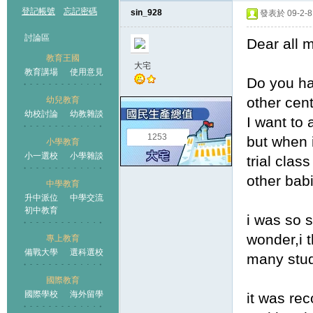
登記帳號
忘記密碼
sin_928
發表於 09-2-8 
討論區
Dear all
教育王國
大宅
教育講場
使用意見
Do you h
other cen
幼兒教育
幼校討論
幼教雜談
王國
I want to
1253
but when i
小學教育
小一選校
小學雜談
trial clas
other bab
中學教育
升中派位
中學交流
初中教育
i was so s
wonder,i t
專上教育
備戰大學
選科選校
many stude
國際教育
國際學校
海外留學
it was rec