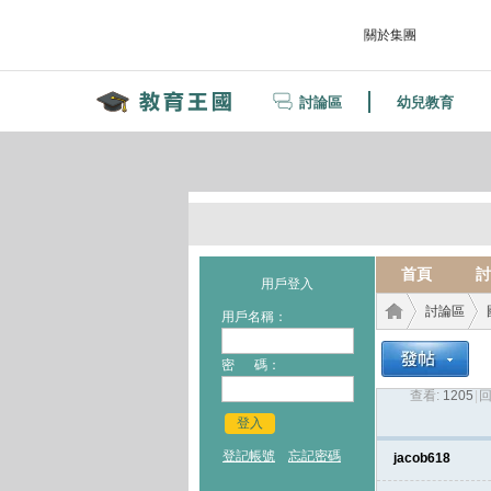
關於集團
討論區
幼兒教育
首頁
討
用戶登入
討論區
用戶名稱：
密 碼：
查看:
1205
|
回
教育
›
›
登入
登記帳號
忘記密碼
jacob618