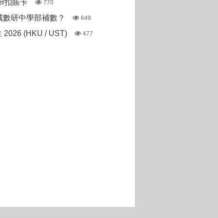
ter扣賬卡
770
城數研中學部補數？
649
 2026 (HKU / UST)
477