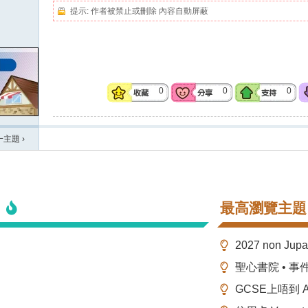
提示:
作者被禁止或刪除 內容自動屏蔽
0
0
0
一主題
›
最高瀏覽主題
2027 non Ju
聖心書院 • 事
GCSE上唔到 A-