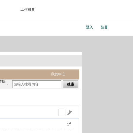
工作機會
登入
註冊
我的中心
本版
搜索
#
1