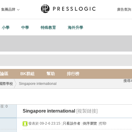
集團品牌
廣告查詢
小學
中學
特殊教育
海外升學
論區
BK群組
幫助
排行榜
搜尋
國際學校
Singapore international
覆:
0
›
Singapore international
[複製鏈接]
發表於 09-2-6 23:15
|
只看該作者
|
倒序瀏覽
|
打印