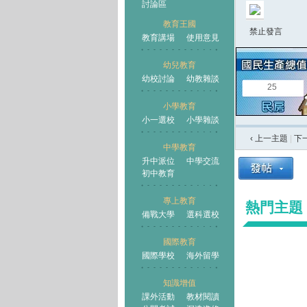
討論區
教育王國
禁止發言
教育講場
使用意見
幼兒教育
幼校討論
幼教雜談
王國
25
小學教育
小一選校
小學雜談
‹ 上一主題
|
下
中學教育
升中派位
中學交流
初中教育
專上教育
熱門主題
備戰大學
選科選校
國際教育
國際學校
海外留學
知識增值
課外活動
教材閱讀