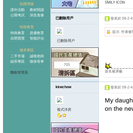
SMILY ICON
知識增值
課外活動
教材閱讀
公開考試
深造進修
已刪除用戶
發表於 09-2-4 
特殊教育
提示:
作者被
特殊教育
資優教育
自閉寶寶
智能評估
已刪除用户
徵求專區
二手市場
誠徵老師
組班專區
徵保母車
705
簽名被屏蔽
聯絡管理員
kkwchow
發表於 09-2-4 
My daught
on the ne
複式洋房