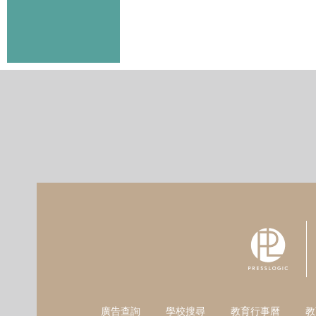
廣告查詢
學校搜尋
教育行事曆
教