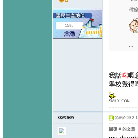
種
1595
...
我話
啱
嘅
學校覺得
SMILY ICON
kkwchow
發表於 09-2-10
回覆 # 的文章
my daught