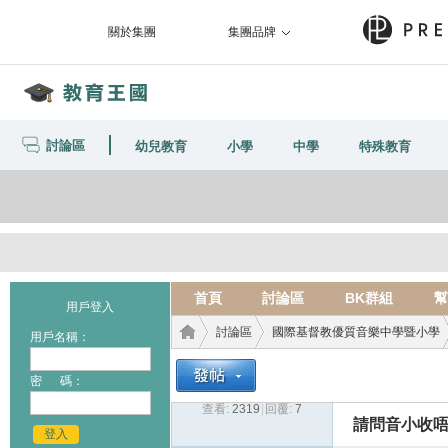
關於集團
集團品牌
討論區
幼兒教育
小學
中學
特殊教育
首頁
討論區
BK群組
幫
用戶登入
討論區
國際基督教優質音樂中學暨小學
用戶名稱：
密 碼：
查看:
2319
|
回覆:
7
教育
›
›
›
請問音小收
登入