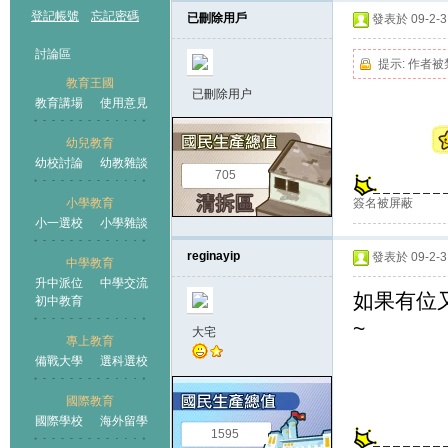
登記帳號
忘記密碼
已刪除用戶
發表於 09-2-3 
討論區
提示:
作者被
教育王國
已刪除用户
教育講場
使用意見
幼兒教育
幼校討論
幼教雜談
王國
705
簽名被屏蔽
小學教育
小一選校
小學雜談
reginayip
發表於 09-2-3 
中學教育
升中派位
中學交流
如果有位
初中教育
~
大宅
專上教育
備戰大學
選科選校
國際教育
國際學校
海外留學
1595