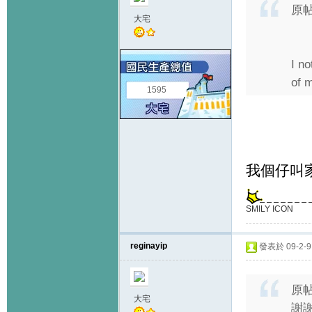
原
大宅
I no
of 
1595
我個仔叫家
SMILY ICON
reginayip
發表於 09-2-9 
原
大宅
謝