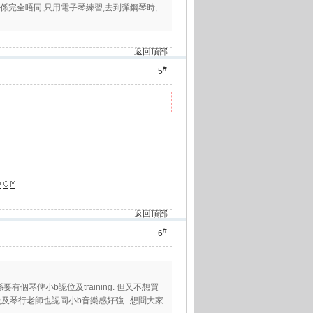
係完全唔同,只用電子琴練習,去到彈鋼琴時,
返回頂部
#
5
返回頂部
#
6
真係要有個琴俾小b認位及training. 但又不想買
 學校及琴行老師也認同小b音樂感好強. 想問大家