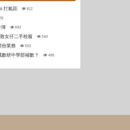
pas 打氣區
822
28
件簿
693
斯敦女仔二手校服
540
部份業務
503
城數研中學部補數？
486