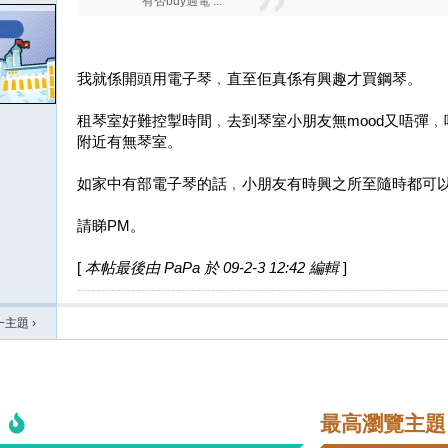
有否buy過電 ...
我就係開頭用電子琴﹐直至佢真係有興趣才買鋼琴。
租琴室好難控掣時間﹐去到琴室小朋友無mood又唔彈
附近有無琴室。
如家中有部電子琴的話﹐小朋友有時興之所至隨時都可
請睇PM。
[
本帖最後由 PaPa 於 09-2-3 12:42 編輯
]
一主題
›
最高瀏覽主題