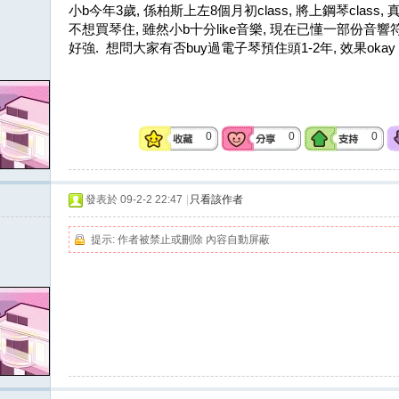
小b今年3歲, 係柏斯上左8個月初class, 將上鋼琴class, 
不想買琴住, 雖然小b十分like音樂, 現在已懂一部份音
好強. 想問大家有否buy過電子琴預住頭1-2年, 效果okay 
0
0
0
發表於 09-2-2 22:47
|
只看該作者
提示:
作者被禁止或刪除 內容自動屏蔽