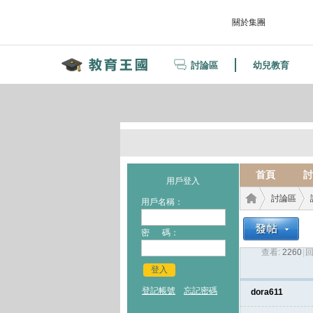
關於集團
討論區
幼兒教育
首頁
討
用戶登入
討論區
用戶名稱：
密 碼：
查看:
2260
|
回
教育
›
›
登入
登記帳號
忘記密碼
dora611