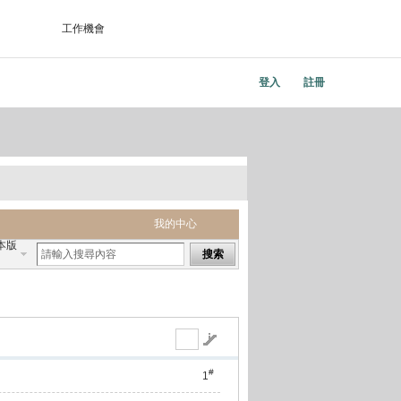
工作機會
登入
註冊
我的中心
本版
搜索
#
1