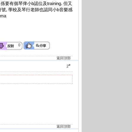
真係要有個琴俾小b認位及training. 但又
響符號, 學校及琴行老師也認同小b音樂感
ma
0
返回頂部
#
2
返回頂部