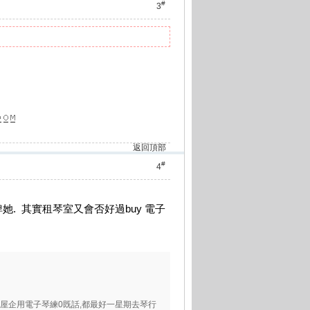
#
3
返回頂部
#
4
新的俾她. 其實租琴室又會否好過buy 電子
屋企用電子琴練0既話,都最好一星期去琴行