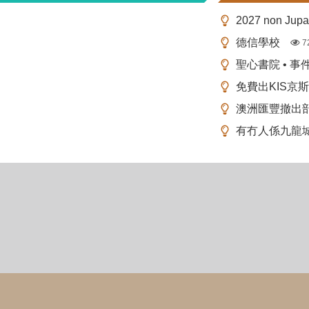
2027 non Ju
德信學校
7
聖心書院 • 事
免費出KIS京
澳洲匯豐撤出
有冇人係九龍