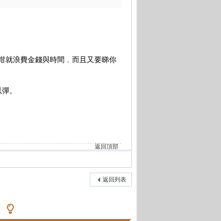
﹐咁就浪費金錢與時間﹐而且又要睇你
以彈。
返回頂部
返回列表