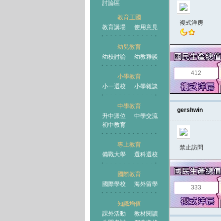
討論區
教育王國
複式洋房
教育講場
使用意見
幼兒教育
幼校討論
幼教雜談
王國
412
小學教育
小一選校
小學雜談
中學教育
gershwin
升中派位
中學交流
初中教育
專上教育
禁止訪問
備戰大學
選科選校
國際教育
國際學校
海外留學
333
知識增值
課外活動
教材閱讀