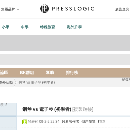
集團品牌
廣告查詢
小學
中學
特殊教育
海外升學
論區
BK群組
幫助
排行榜
搜尋
課外活動
鋼琴 vs 電子琴 (初學者)
覆:
5
›
鋼琴 vs 電子琴 (初學者)
[複製鏈接]
發表於 09-2-2 22:34
|
只看該作者
|
倒序瀏覽
|
打印