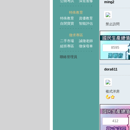
公開考試
深造進修
ming2
特殊教育
特殊教育
資優教育
自閉寶寶
智能評估
禁止訪問
徵求專區
二手市場
誠徵老師
組班專區
徵保母車
8595
聯絡管理員
dora611
複式洋房
412