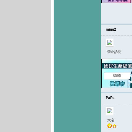
ming2
禁止訪問
8595
PaPa
大宅