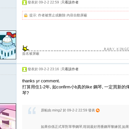
發表於 09-2-2 22:59
|
只看該作者
提示:
作者被禁止或刪除 內容自動屏蔽
簽名被屏蔽
發表於 09-2-2 23:16
|
只看該作者
thanks yr comment.
打算用住1-2年, 如confirm小b真的like 鋼琴, 一定買
琴?
原帖由
ming2
於 09-2-2 22:59 發表
如果你係正式單對單學鋼琴,咁就最好用番鋼琴黎練習,如果