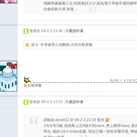
用鋼琴練番兩三次,咁就會好少少,因為電子琴個手感同鋼琴
你會唔夠力彈,用電 ...
發表於 09-2-2 23:30
|
只看該作者
提示:
作者被禁止或刪除 內容自動屏蔽
簽名被屏蔽
發表於 09-2-3 12:31
|
只看該作者
原帖由
dora611
於 09-2-2 22:34 發表
小b今年3歲, 係柏斯上左8個月初class, 將上鋼琴class, 
琴住, 雖然小b十分like音樂, 現在已懂一部份音響符號,