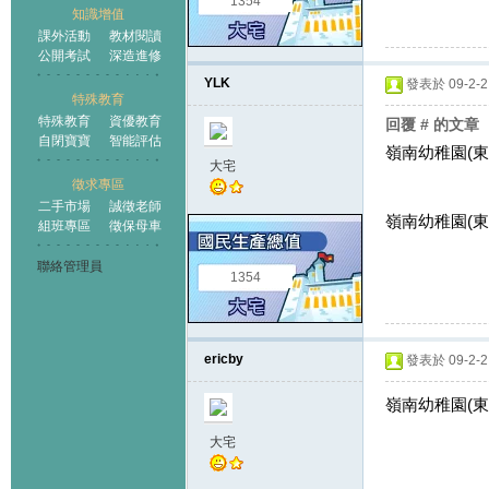
1354
知識增值
課外活動
教材閱讀
公開考試
深造進修
YLK
發表於 09-2-2 
特殊教育
特殊教育
資優教育
回覆 # 的文章
自閉寶寶
智能評估
嶺南幼稚園(東
大宅
徵求專區
二手市場
誠徵老師
嶺南幼稚園(東
組班專區
徵保母車
聯絡管理員
1354
ericby
發表於 09-2-2 
嶺南幼稚園(東
大宅