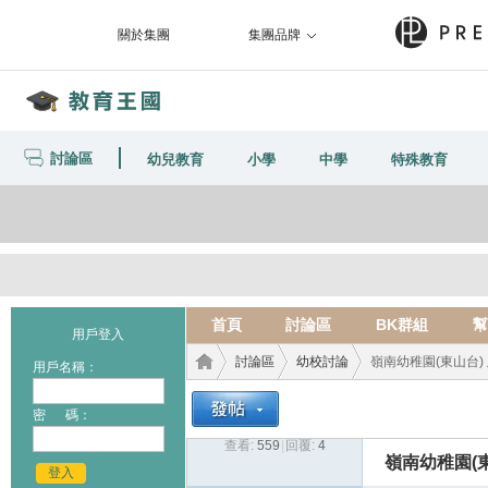
關於集團
集團品牌
討論區
幼兒教育
小學
中學
特殊教育
首頁
討論區
BK群組
幫
用戶登入
討論區
幼校討論
嶺南幼稚園(東山台) 及
用戶名稱：
密 碼：
查看:
559
|
回覆:
4
教育
›
›
›
嶺南幼稚園(東
登入