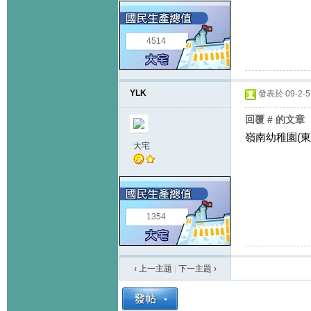
4514
YLK
發表於 09-2-5 
回覆 # 的文章
嶺南幼稚園(東
大宅
1354
‹ 上一主題
|
下一主題
›