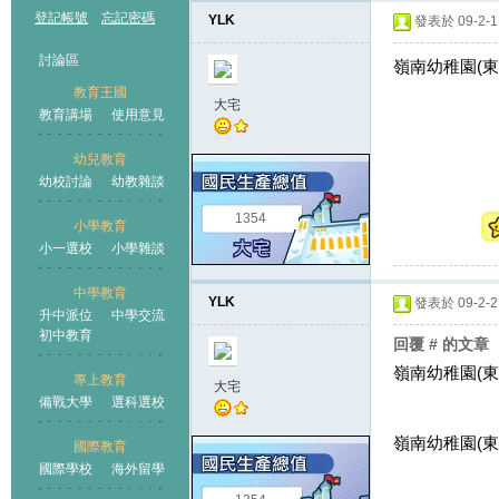
登記帳號
忘記密碼
YLK
發表於 09-2-1 
討論區
嶺南幼稚園(東
教育王國
大宅
教育講場
使用意見
幼兒教育
幼校討論
幼教雜談
王國
1354
小學教育
小一選校
小學雜談
中學教育
YLK
發表於 09-2-2 
升中派位
中學交流
初中教育
回覆 # 的文章
嶺南幼稚園(東
專上教育
大宅
備戰大學
選科選校
嶺南幼稚園(東
國際教育
國際學校
海外留學