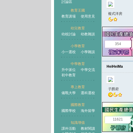
討論區
教育王國
複式洋房
教育講場
使用意見
幼兒教育
幼校討論
幼教雜談
王國
354
小學教育
小一選校
小學雜談
中學教育
HeiHeiMa
升中派位
中學交流
初中教育
專上教育
子爵府
備戰大學
選科選校
國際教育
國際學校
海外留學
11621
知識增值
課外活動
教材閱讀