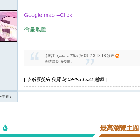
Google map --Click
衛星地圖
原帖由
kyliema2006
於 09-2-3 18:18 發表
應該是郝德傑道。
[
本帖最後由 俊賢 於 09-4-5 12:21 編輯
]
一主題
›
最高瀏覽主題