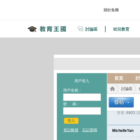
關於集團
討論區
幼兒教育
首頁
討
用戶登入
討論區
用戶名稱：
密 碼：
查看:
6903
|
回
教育
›
›
登入
登記帳號
忘記密碼
MichelleYan