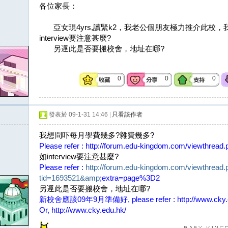
各位家長：
亞女現4yrs,讀緊k2，我老公個朋友極力推介此校，
interview要注意甚麼?
另遟此是否要搬校舍，地址在哪?
0
0
0
發表於 09-1-31 14:46
|
只看該作者
我想問吓每月學費幾多?雜費幾多?
Please refer :
http://forum.edu-kingdom.com/viewthrea
如interview要注意甚麼?
Please refer :
http://forum.edu-kingdom.com/viewthread.
tid=1693521&amp
;extra=page%3D2
另遟此是否要搬校舍，地址在哪?
新校舍應該09年9月準備好, please refer :
http://www.cky.
Or,
http://www.cky.edu.hk/