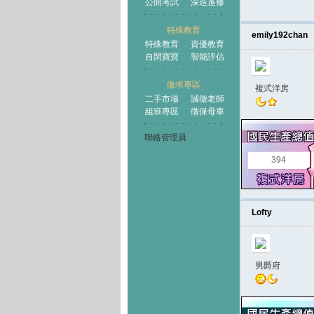
公開考試
深造進修
特殊教育
emily192chan
特殊教育
資優教育
自閉寶寶
智能評估
徵求專區
複式洋房
二手市場
誠徵老師
組班專區
徵保母車
聯絡管理員
394
Lofty
男爵府