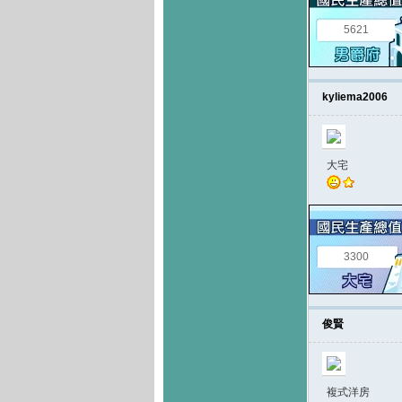
5621
kyliema2006
大宅
3300
俊賢
複式洋房