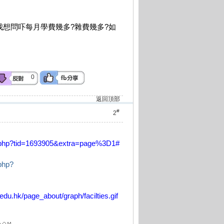
我想問吓每月學費幾多?雜費幾多?如
0
返回頂部
#
2
d.php?tid=1693905&extra=page%3D1
#
php?
edu.hk/page_about/graph/facilties.gif