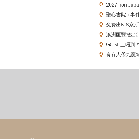
2027 non Ju
聖心書院 • 事
免費出KIS京
澳洲匯豐撤出
GCSE上唔到 A-
有冇人係九龍