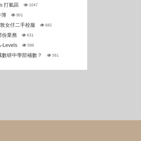
pas 打氣區
1047
件簿
901
斯敦女仔二手校服
682
部份業務
631
Levels
588
城數研中學部補數？
561