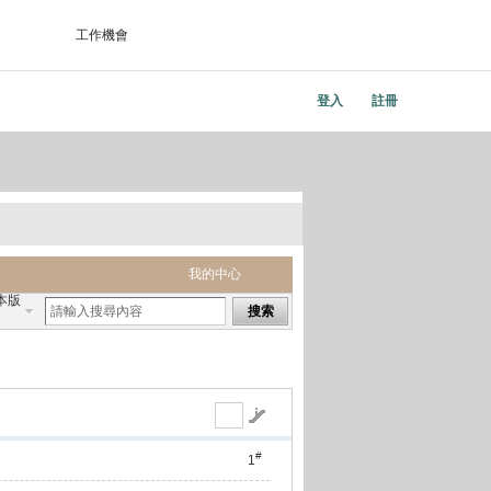
工作機會
登入
註冊
我的中心
本版
搜索
#
1