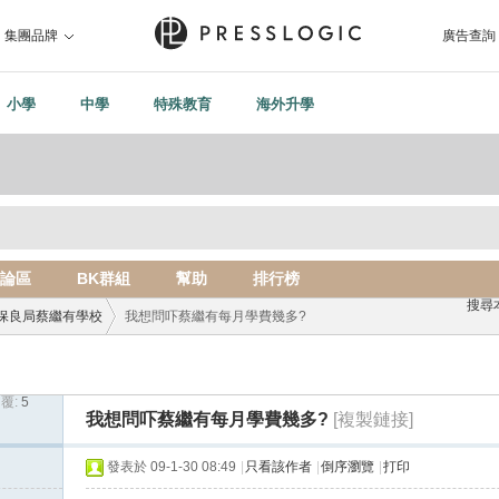
集團品牌
廣告查詢
小學
中學
特殊教育
海外升學
論區
BK群組
幫助
排行榜
搜尋
保良局蔡繼有學校
我想問吓蔡繼有每月學費幾多?
覆:
5
›
我想問吓蔡繼有每月學費幾多?
[複製鏈接]
發表於 09-1-30 08:49
|
只看該作者
|
倒序瀏覽
|
打印