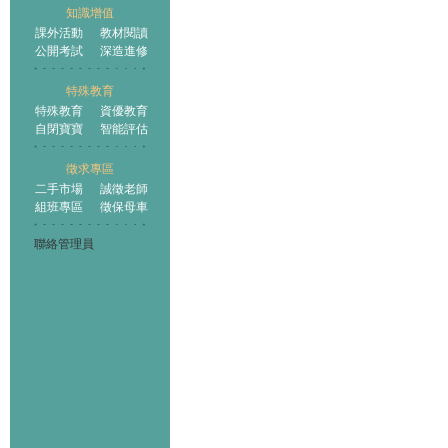
知識增值
課外活動
教材閱讀
公開考試
深造進修
特殊教育
特殊教育
資優教育
自閉寶寶
智能評估
徵求專區
二手市場
誠徵老師
組班專區
徵保母車
聯絡管理員