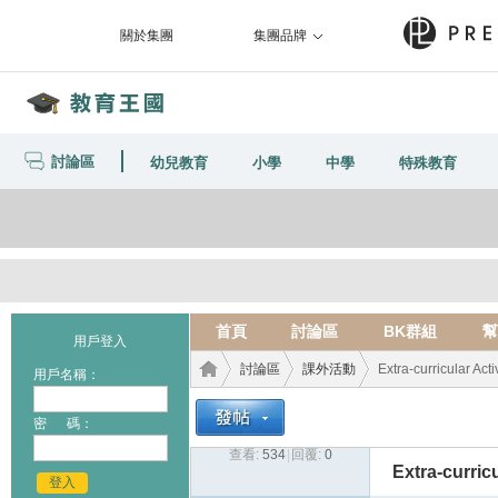
關於集團
集團品牌
討論區
幼兒教育
小學
中學
特殊教育
首頁
討論區
BK群組
幫
用戶登入
討論區
課外活動
Extra-curricular Acti
用戶名稱：
密 碼：
查看:
534
|
回覆:
0
教育
›
›
›
Extra-curricu
登入