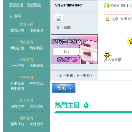
登記帳號
忘記密碼
StewardtheTutor
發表於 09-1-24
討論區
提示:
作者被
教育王國
禁止訪問
教育講場
使用意見
幼兒教育
幼校討論
幼教雜談
王國
169
簽名被屏蔽
小學教育
小一選校
小學雜談
‹ 上一主題
|
下一主題
›
中學教育
升中派位
中學交流
初中教育
專上教育
熱門主題
備戰大學
選科選校
國際教育
國際學校
海外留學