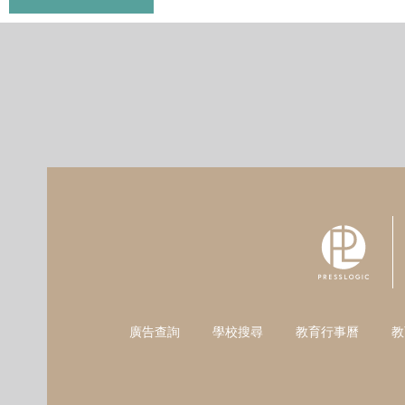
廣告查詢
學校搜尋
教育行事曆
教