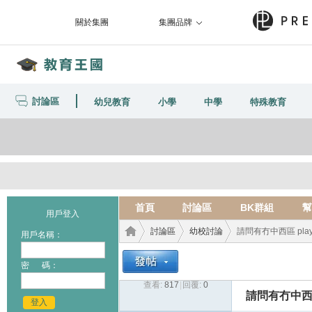
關於集團
集團品牌
討論區
幼兒教育
小學
中學
特殊教育
首頁
討論區
BK群組
幫
用戶登入
討論區
幼校討論
請問有冇中西區 play
用戶名稱：
密 碼：
查看:
817
|
回覆:
0
教育
›
›
›
請問有冇中西區 
登入