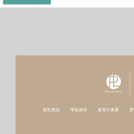
廣告查詢
學校搜尋
教育行事曆
教