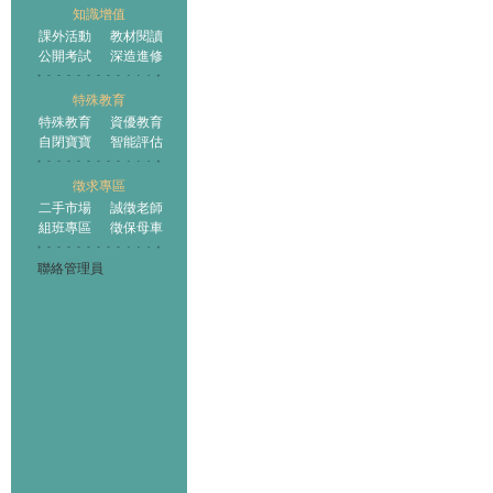
知識增值
課外活動
教材閱讀
公開考試
深造進修
特殊教育
特殊教育
資優教育
自閉寶寶
智能評估
徵求專區
二手市場
誠徵老師
組班專區
徵保母車
聯絡管理員