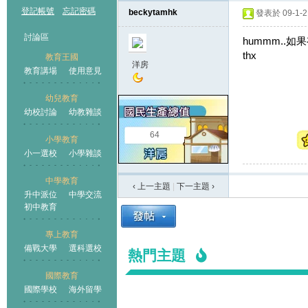
登記帳號
忘記密碼
beckytamhk
發表於 09-1-21
討論區
hummm..如
thx
教育王國
洋房
教育講場
使用意見
幼兒教育
幼校討論
幼教雜談
王國
64
小學教育
小一選校
小學雜談
中學教育
‹ 上一主題
|
下一主題
›
升中派位
中學交流
初中教育
專上教育
備戰大學
選科選校
熱門主題
國際教育
國際學校
海外留學