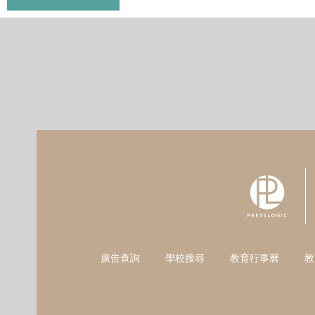
廣告查詢
學校搜尋
教育行事曆
教