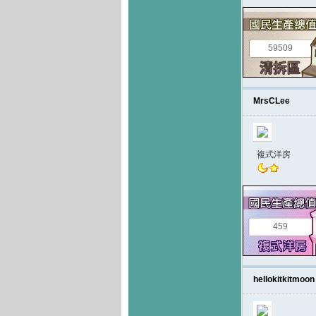
59509
MrsCLee
複式洋房
459
hellokitkitmoon