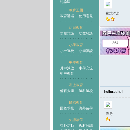
討論區
教育王國
複式洋房
教育講場
使用意見
幼兒教育
幼校討論
幼教雜談
王國
364
小學教育
小一選校
小學雜談
中學教育
升中派位
中學交流
初中教育
專上教育
備戰大學
選科選校
hellorachel
國際教育
國際學校
海外留學
洋房
知識增值
課外活動
教材閱讀