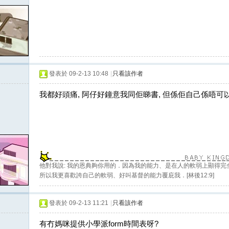
發表於 09-2-13 10:48
|
只看該作者
我都好頭痛, 阿仔好鐘意我同佢睇書, 但係佢自己係唔可以
他對我說: 我的恩典夠你用的．因為我的能力、是在人的軟弱上顯得完
所以我更喜歡誇自己的軟弱、好叫基督的能力覆庇我．[林後12:9]
發表於 09-2-13 11:21
|
只看該作者
有冇媽咪提供小學派form時間表呀?