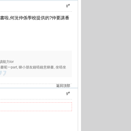
#
8
本書啦,何況仲係學校提供的?仲要講番
能力lor
呢一part, 睇小朋友鐘唔鐘意睇書, 坐唔坐
返回頂部
#
9