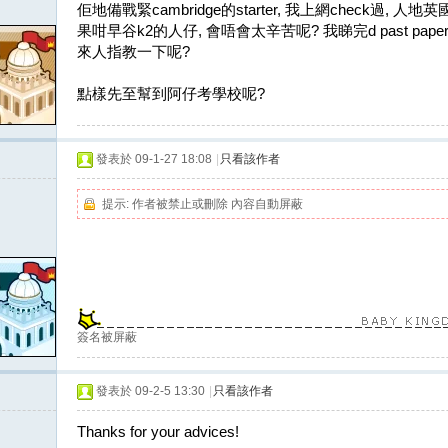
佢地備戰緊cambridge的starter, 我上網check過, 
果咁早谷k2的人仔, 會唔會太辛苦呢? 我睇完d past pa
來人指教一下呢?
點樣先至幫到阿仔考學校呢?
發表於 09-1-27 18:08
|
只看該作者
提示:
作者被禁止或刪除 內容自動屏蔽
簽名被屏蔽
發表於 09-2-5 13:30
|
只看該作者
Thanks for your advices!