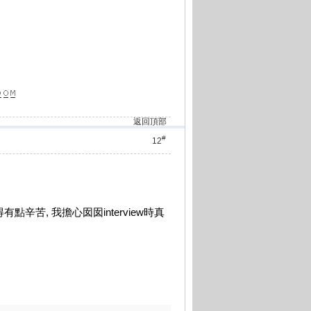
返回頂部
#
12
辛苦, 我擔心囡囡interview時真