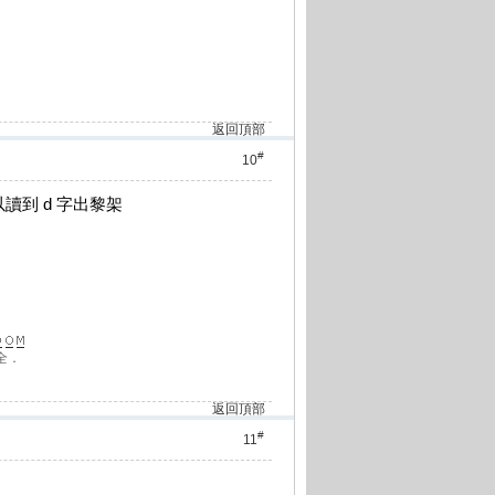
返回頂部
#
10
讀到 d 字出黎架
全．
返回頂部
#
11