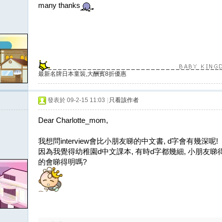
many thanks
最新名牌日本童裝,大酬賓8折優惠
發表於 09-2-15 11:03
|
只看該作者
Dear Charlotte_mom,
我想問interview會比小朋友睇的中文書, d字會有幾深呢!
因為我覺得幼稚園d中文課本, 有時d字都幾細, 小朋友睇得有點
的會睇得明嗎?