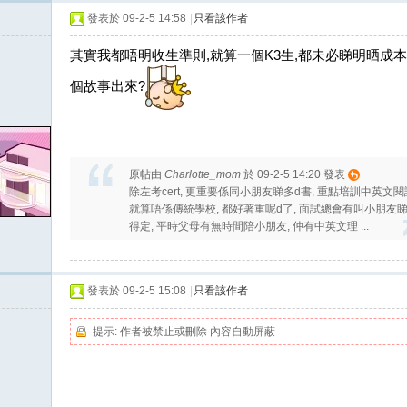
發表於 09-2-5 14:58
|
只看該作者
其實我都唔明收生準則,就算一個K3生,都未必睇明晒成
個故事出來?
原帖由
Charlotte_mom
於 09-2-5 14:20 發表
除左考cert, 更重要係同小朋友睇多d書, 重點培訓中英文閱讀
就算唔係傳統學校, 都好著重呢d了, 面試總會有叫小朋友睇書
得定, 平時父母有無時間陪小朋友, 仲有中英文理 ...
發表於 09-2-5 15:08
|
只看該作者
提示:
作者被禁止或刪除 內容自動屏蔽