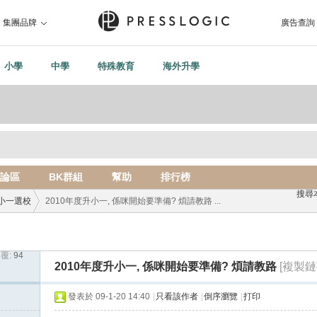
集團品牌
廣告查詢
小學
中學
特殊教育
海外升學
論區
BK群組
幫助
排行榜
搜尋
小一選校
2010年度升小一, 係咪開始要準備? 煩請教路 ...
覆:
94
›
2010年度升小一, 係咪開始要準備? 煩請教路
[複製鏈
發表於 09-1-20 14:40
|
只看該作者
|
倒序瀏覽
|
打印