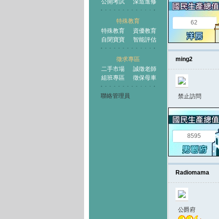
公開考試
深造進修
特殊教育
62
特殊教育
資優教育
自閉寶寶
智能評估
徵求專區
ming2
二手市場
誠徵老師
組班專區
徵保母車
聯絡管理員
禁止訪問
8595
Radiomama
公爵府