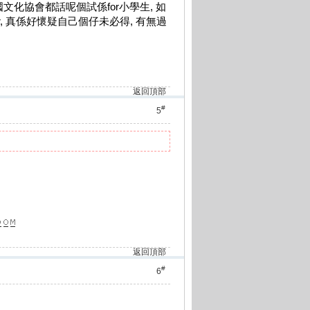
人地英國文化協會都話呢個試係for小學生, 如
per, 真係好懷疑自己個仔未必得, 有無過
返回頂部
#
5
返回頂部
#
6