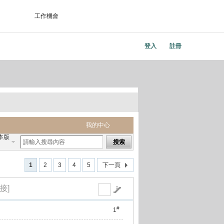
工作機會
登入
註冊
我的中心
本版
搜索
1
2
3
4
5
下一頁
接]
#
1