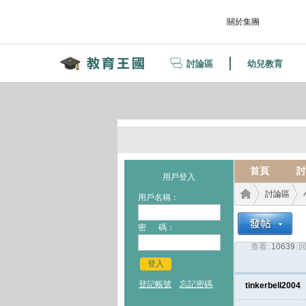
關於集團
討論區
幼兒教育
首頁
討
用戶登入
討論區
用戶名稱：
密 碼：
查看:
10639
|
回
教育
›
›
登入
登記帳號
忘記密碼
tinkerbell2004