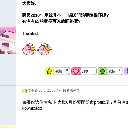
大家好:
囡囡2010年度就升小一, 係咪開始要準備吓呢?
有沒有k3的家長可以教吓路呢?
Thanks!
0
0
0
發表於 09-1-21 00:47
|
只看該作者
如果你諗住考私小,大概6月份要開始做profilo,到7月份有d學校開
download:)