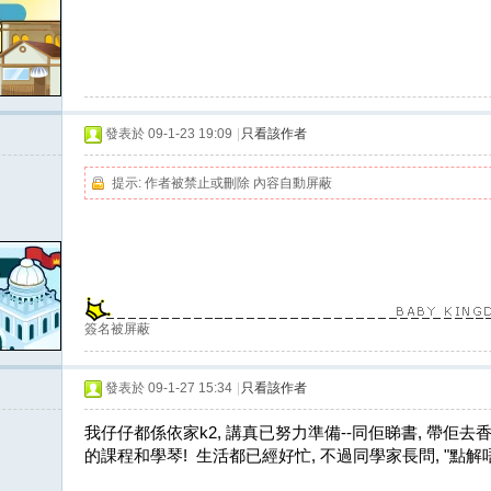
發表於 09-1-23 19:09
|
只看該作者
提示:
作者被禁止或刪除 內容自動屏蔽
簽名被屏蔽
發表於 09-1-27 15:34
|
只看該作者
我仔仔都係依家k2, 講真已努力準備--同佢睇書, 帶佢去香港
的課程和學琴! 生活都已經好忙, 不過同學家長問, "點解唔考