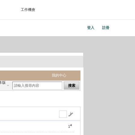
工作機會
登入
註冊
我的中心
本版
搜索
#
1