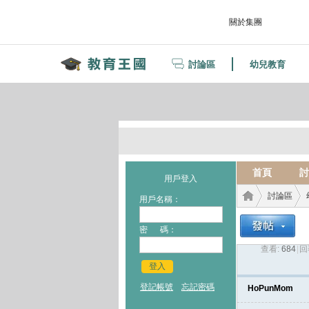
關於集團
討論區
幼兒教育
首頁
討
用戶登入
討論區
用戶名稱：
密 碼：
查看:
684
|
回
教育
›
›
登入
登記帳號
忘記密碼
HoPunMom