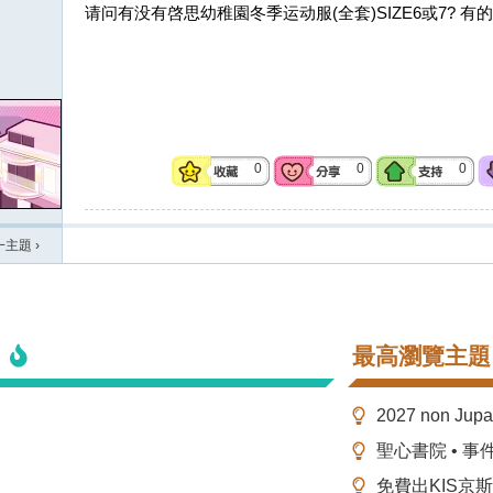
请问有没有啓思幼稚園冬季运动服(全套)SIZE6或7? 有的话
0
0
0
一主題
›
最高瀏覽主題
2027 non Ju
聖心書院 • 事
免費出KIS京