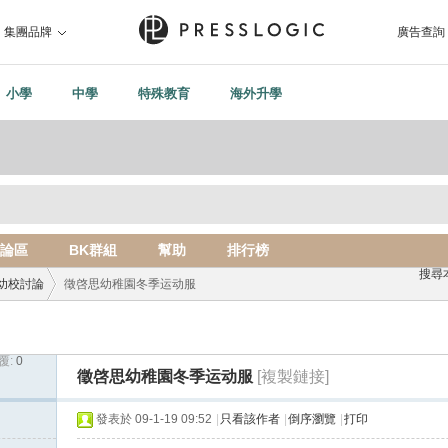
集團品牌
廣告查詢
小學
中學
特殊教育
海外升學
論區
BK群組
幫助
排行榜
搜尋
幼校討論
徵啓思幼稚園冬季运动服
覆:
0
›
徵啓思幼稚園冬季运动服
[複製鏈接]
發表於 09-1-19 09:52
|
只看該作者
|
倒序瀏覽
|
打印