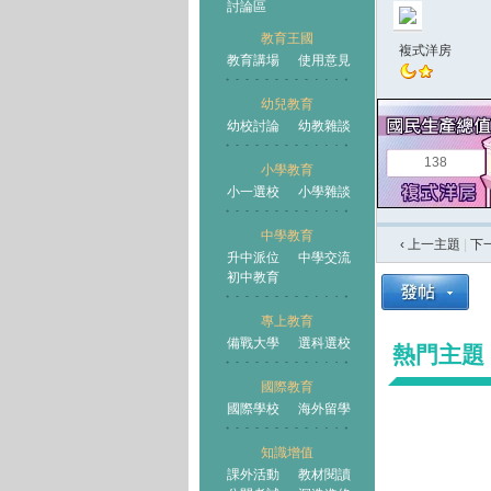
討論區
教育王國
複式洋房
教育講場
使用意見
幼兒教育
幼校討論
幼教雜談
王國
138
小學教育
小一選校
小學雜談
中學教育
‹ 上一主題
|
下
升中派位
中學交流
初中教育
專上教育
備戰大學
選科選校
熱門主題
國際教育
國際學校
海外留學
知識增值
課外活動
教材閱讀