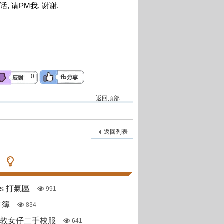
, 请PM我, 谢谢.
0
返回頂部
返回列表
pas 打氣區
991
件簿
834
斯敦女仔二手校服
641