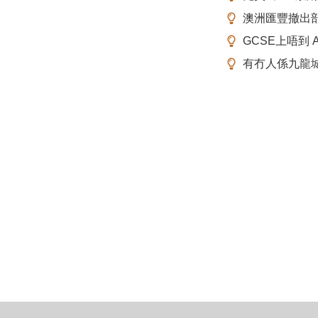
澳洲匯豐撤出
GCSE上唔到 A-
有冇人係九龍